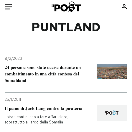
Auto
PUNTLAND
HOME
Italia
Moda
Mondo
Libri
8/2/2023
Politica
Consumismi
24 persone sono state uccise durante un
combattimento in una città contesa del
Tecnologia
Storie/Idee
Somaliland
Internet
Ok Boomer!
Scienza
Media
25/1/2011
Cultura
Europa
Il piano di Jack Lang contro la pirateria
Economia
Altrecose
I pirati continuano a fare affari d’oro,
Sport
Mondiali calcio 2026
soprattutto al largo della Somalia