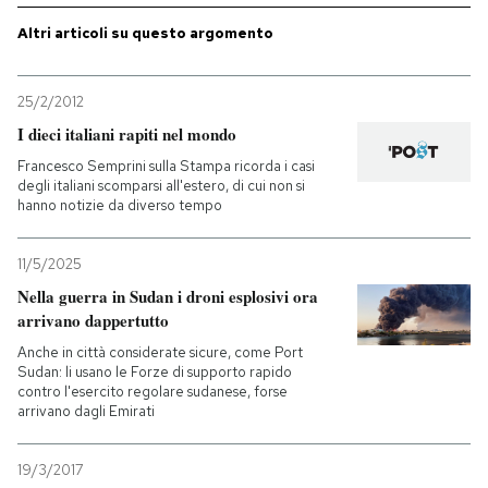
Altri articoli su questo argomento
PODCAST
25/2/2012
NEWSLETTER
I dieci italiani rapiti nel mondo
Francesco Semprini sulla Stampa ricorda i casi
degli italiani scomparsi all'estero, di cui non si
I MIEI PREFERITI
hanno notizie da diverso tempo
SHOP
11/5/2025
Nella guerra in Sudan i droni esplosivi ora
arrivano dappertutto
CALENDARIO
Anche in città considerate sicure, come Port
Sudan: li usano le Forze di supporto rapido
contro l'esercito regolare sudanese, forse
AREA PERSONALE
arrivano dagli Emirati
Entra
19/3/2017