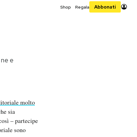
Abbonati
Shop
Regala
nne e
itoriale molto
che sia
così – partecipe
oriale sono