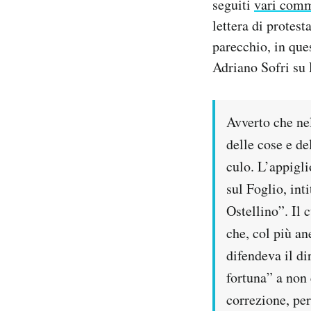
seguiti
vari comme
lettera di protest
PODCAST
parecchio, in ques
Adriano Sofri su R
NEWSLETTER
Avverto che nel
I MIEI PREFERITI
delle cose e d
culo. L’appigli
SHOP
sul Foglio, int
Ostellino”. Il 
CALENDARIO
che, col più an
difendeva il di
AREA PERSONALE
fortuna” a non 
Area Personale
correzione, per
Newsletter