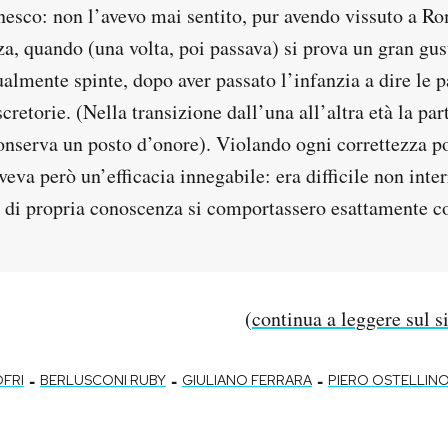
esco: non l’avevo mai sentito, pur avendo vissuto a Ro
a, quando (una volta, poi passava) si prova un gran gust
almente spinte, dopo aver passato l’infanzia a dire le p
scretorie. (Nella transizione dall’una all’altra età la par
onserva un posto d’onore). Violando ogni correttezza po
veva però un’efficacia innegabile: era difficile non inte
 di propria conoscenza si comportassero esattamente c
(
continua a leggere sul s
-
-
-
FRI
BERLUSCONI RUBY
GIULIANO FERRARA
PIERO OSTELLIN