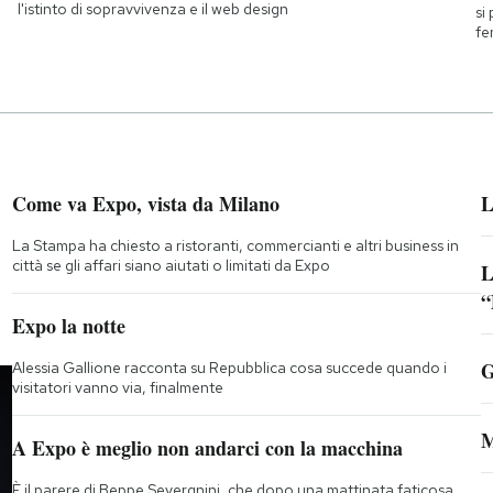
l'istinto di sopravvivenza e il web design
si
fe
Come va Expo, vista da Milano
L
La Stampa ha chiesto a ristoranti, commercianti e altri business in
città se gli affari siano aiutati o limitati da Expo
L
“
;
Expo la notte
G
Alessia Gallione racconta su Repubblica cosa succede quando i
visitatori vanno via, finalmente
M
A Expo è meglio non andarci con la macchina
È il parere di Beppe Severgnini, che dopo una mattinata faticosa