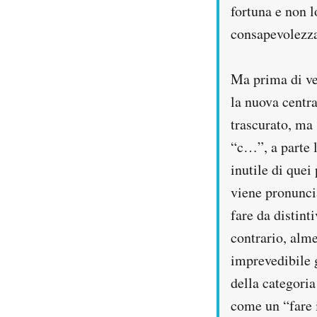
fortuna e non l
Notifiche mobile
Regala il Post
consapevolezza,
Hai bisogno di aiuto?
Esci
Ma prima di ven
la nuova centra
trascurato, ma 
“c…”, a parte l
inutile di quei 
viene pronuncia
fare da distint
contrario, alme
imprevedibile 
della categoria
come un “fare i