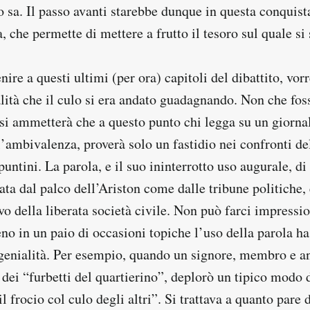
o sa. Il passo avanti starebbe dunque in questa conquist
 che permette di mettere a frutto il tesoro sul quale si 
ire a questi ultimi (per ora) capitoli del dibattito, vor
lità che il culo si era andato guadagnando. Non che fos
si ammetterà che a questo punto chi legga su un giornal
’ambivalenza, proverà solo un fastidio nei confronti del
puntini. La parola, e il suo ininterrotto uso augurale, di
ta dal palco dell’Ariston come dalle tribune politiche, 
ivo della liberata società civile. Non può farci impressi
no in un paio di occasioni topiche l’uso della parola h
genialità. Per esempio, quando un signore, membro e a
 dei “furbetti del quartierino”, deplorò un tipico modo 
l frocio col culo degli altri”. Si trattava a quanto pare 