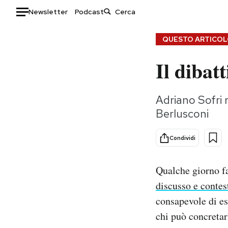
Newsletter
Podcast
Auto
QUESTO ARTICOLO
Il dibatt
HOME
Italia
Moda
Adriano Sofri 
Mondo
Libri
Berlusconi
Politica
Consumismi
Tecnologia
Storie/Idee
Condividi
Internet
Ok Boomer!
Scienza
Media
Qualche giorno fa
Cultura
Europa
discusso e contes
Economia
Altrecose
consapevole di es
Sport
Mondiali calcio 2026
chi può concretar