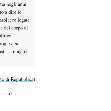
ma negli anni
o a dire le
arolacce legate
te del corpo di
litica,
rrogarsi su
osì – e magari
ito di Repubblica
)
-
-
O
RUBY