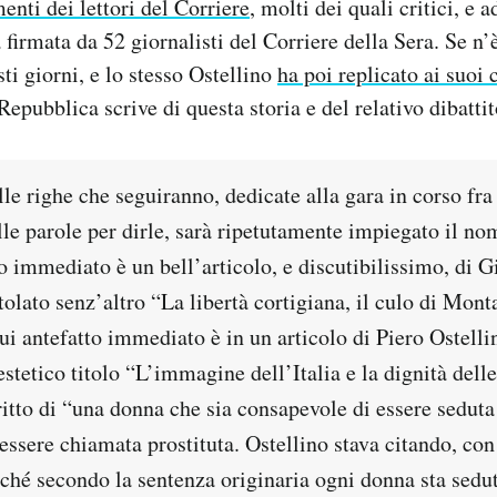
nti dei lettori del Corriere
, molti dei quali critici, e 
a firmata da 52 giornalisti del Corriere della Sera. Se n’
ti giorni, e lo stesso Ostellino
ha poi replicato ai suoi c
epubblica scrive di questa storia e del relativo dibattit
le righe che seguiranno, dedicate alla gara in corso fra
elle parole per dirle, sarà ripetutamente impiegato il 
o immediato è un bell’articolo, e discutibilissimo, di G
itolato senz’altro “La libertà cortigiana, il culo di Mont
cui antefatto immediato è in un articolo di Piero Ostelli
estetico titolo “L’immagine dell’Italia e la dignità delle
ritto di “una donna che sia consapevole di essere seduta
essere chiamata prostituta. Ostellino stava citando, con
ché secondo la sentenza originaria ogni donna sta sedut