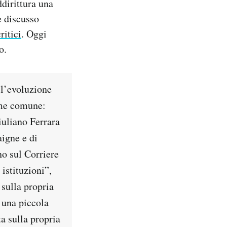
addirittura una
è discusso
ritici
. Oggi
o.
 l’evoluzione
nome comune:
iuliano Ferrara
aigne e di
no sul Corriere
 istituzioni”,
 sulla propria
 una piccola
a sulla propria