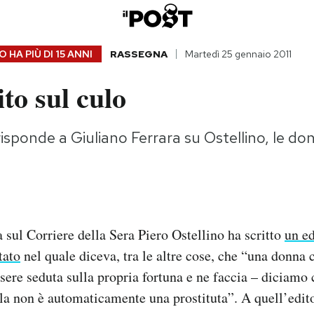
 HA PIÙ DI
15 ANNI
RASSEGNA
Martedì 25 gennaio 2011
ito sul culo
risponde a Giuliano Ferrara su Ostellino, le do
 sul Corriere della Sera Piero Ostellino ha scritto
un ed
tato
nel quale diceva, tra le altre cose, che “una donna 
sere seduta sulla propria fortuna e ne faccia – diciamo 
la non è automaticamente una prostituta”. A quell’edit