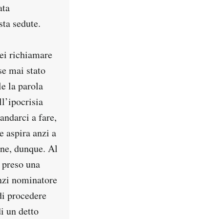
ata
sta sedute.
rei richiamare
se mai stato
e la parola
l’ipocrisia
 andarci a fare,
e aspira anzi a
one, dunque. Al
a preso una
nzi nominatore
di procedere
di un detto