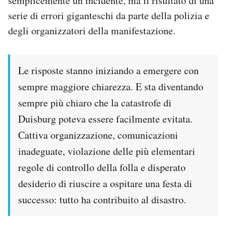
semplicemente un incidente, ma il risultato di una
Notifiche mobile
serie di errori giganteschi da parte della polizia e
Regala il Post
degli organizzatori della manifestazione.
Hai bisogno di aiuto?
Esci
Le risposte stanno iniziando a emergere con
sempre maggiore chiarezza. E sta diventando
sempre più chiaro che la catastrofe di
Duisburg poteva essere facilmente evitata.
Cattiva organizzazione, comunicazioni
inadeguate, violazione delle più elementari
regole di controllo della folla e disperato
desiderio di riuscire a ospitare una festa di
successo: tutto ha contribuito al disastro.