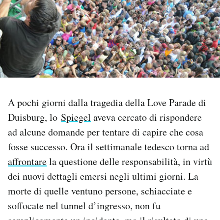
PODCAST
NEWSLETTER
I MIEI PREFERITI
A pochi giorni dalla tragedia della Love Parade di
Duisburg, lo
Spiegel
aveva cercato di rispondere
SHOP
ad alcune domande per tentare di capire che cosa
fosse successo. Ora il settimanale tedesco torna ad
CALENDARIO
affrontare
la questione delle responsabilità, in virtù
dei nuovi dettagli emersi negli ultimi giorni. La
AREA PERSONALE
morte di quelle ventuno persone, schiacciate e
Area Personale
soffocate nel tunnel d’ingresso, non fu
Newsletter