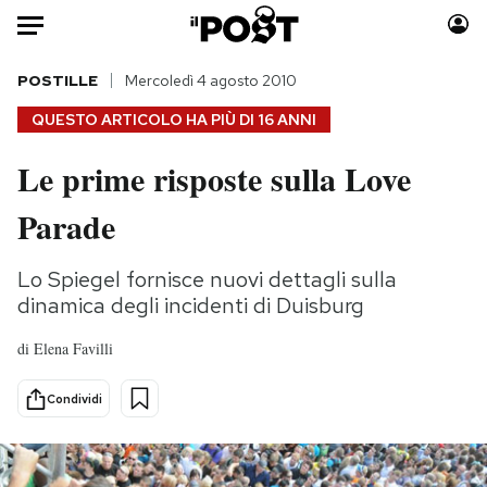
Auto
POSTILLE
Mercoledì 4 agosto 2010
QUESTO ARTICOLO HA PIÙ DI
16 ANNI
HOME
Le prime risposte sulla Love
Italia
Moda
Parade
Mondo
Libri
Politica
Consumismi
Lo Spiegel fornisce nuovi dettagli sulla
Tecnologia
Storie/Idee
dinamica degli incidenti di Duisburg
Internet
Ok Boomer!
Scienza
Media
di
Elena Favilli
Cultura
Europa
Condividi
Economia
Altrecose
Sport
Mondiali calcio 2026