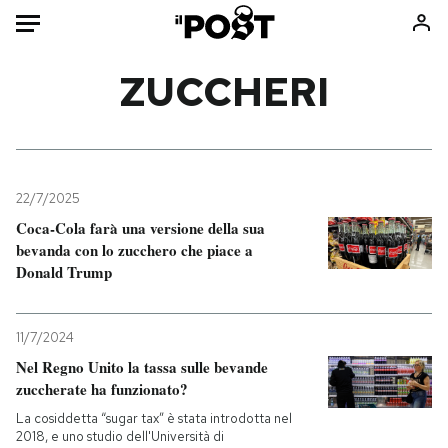
Auto
ZUCCHERI
HOME
Italia
Moda
Mondo
Libri
22/7/2025
Politica
Consumismi
Coca-Cola farà una versione della sua
bevanda con lo zucchero che piace a
Tecnologia
Storie/Idee
Donald Trump
Internet
Ok Boomer!
Scienza
Media
11/7/2024
Cultura
Europa
Nel Regno Unito la tassa sulle bevande
Economia
Altrecose
zuccherate ha funzionato?
Sport
Mondiali calcio 2026
La cosiddetta “sugar tax” è stata introdotta nel
2018, e uno studio dell'Università di