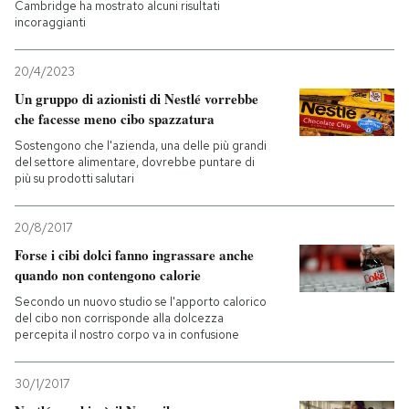
Cambridge ha mostrato alcuni risultati
incoraggianti
PODCAST
20/4/2023
Un gruppo di azionisti di Nestlé vorrebbe
NEWSLETTER
che facesse meno cibo spazzatura
Sostengono che l'azienda, una delle più grandi
I MIEI PREFERITI
del settore alimentare, dovrebbe puntare di
più su prodotti salutari
SHOP
20/8/2017
Forse i cibi dolci fanno ingrassare anche
quando non contengono calorie
CALENDARIO
Secondo un nuovo studio se l'apporto calorico
del cibo non corrisponde alla dolcezza
percepita il nostro corpo va in confusione
AREA PERSONALE
Entra
30/1/2017