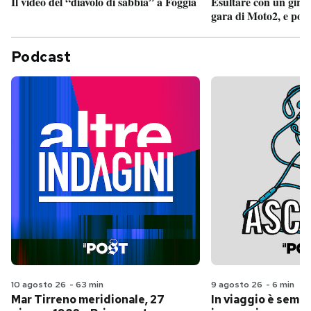
Il video del “diavolo di sabbia” a Foggia
Esultare con un giro 
gara di Moto2, e poi
Podcast
10 agosto 26
-
63 min
9 agosto 26
-
6 min
Mar Tirreno meridionale, 27
In viaggio è sempr