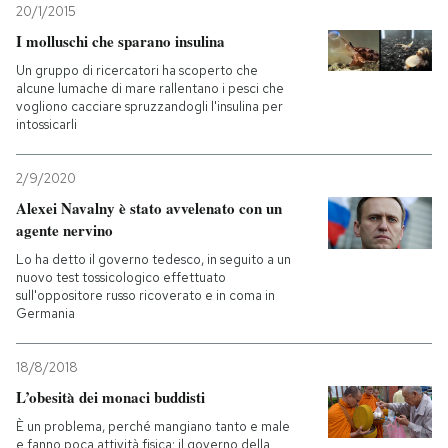
20/1/2015
I molluschi che sparano insulina
Un gruppo di ricercatori ha scoperto che
alcune lumache di mare rallentano i pesci che
vogliono cacciare spruzzandogli l'insulina per
intossicarli
2/9/2020
Alexei Navalny è stato avvelenato con un
agente nervino
Lo ha detto il governo tedesco, in seguito a un
nuovo test tossicologico effettuato
sull'oppositore russo ricoverato e in coma in
Germania
18/8/2018
L’obesità dei monaci buddisti
È un problema, perché mangiano tanto e male
e fanno poca attività fisica: il governo della