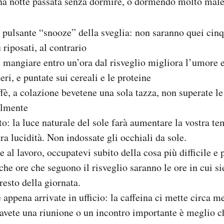
na notte passata senza dormire, o dormendo molto male
 pulsante “snooze” della sveglia: non saranno quei cinq
ù riposati, al contrario
: mangiare entro un’ora dal risveglio migliora l’umore e
eri, e puntate sui cereali e le proteine
ffè, a colazione bevetene una sola tazza, non superate le
almente
rto: la luce naturale del sole farà aumentare la vostra t
ra lucidità. Non indossate gli occhiali da sole.
 al lavoro, occupatevi subito della cosa più difficile e
che ore che seguono il risveglio saranno le ore in cui si
 resto della giornata.
 appena arrivate in ufficio: la caffeina ci mette circa m
e avete una riunione o un incontro importante è meglio c