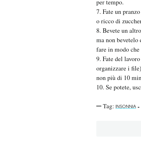
per tempo.
Notifiche mobile
7. Fate un pranzo
Regala il Post
o ricco di zucche
Hai bisogno di aiuto?
8. Bevete un altr
Esci
ma non bevetelo d
fare in modo che 
9. Fate del lavoro
organizzare i file
non più di 10 min
10. Se potete, us
Tag:
-
INSONNIA