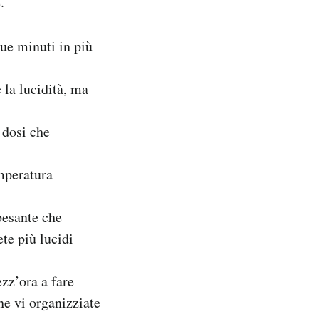
.
ue minuti in più
 la lucidità, ma
 dosi che
emperatura
 pesante che
ete più lucidi
ezz’ora a fare
he vi organizziate