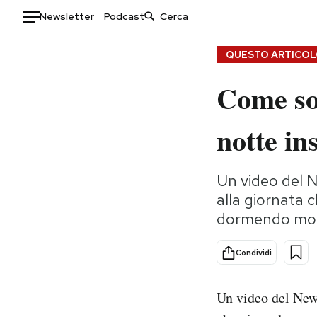
Newsletter
Podcast
Auto
QUESTO ARTICOLO
Come so
HOME
Italia
Moda
notte in
Mondo
Libri
Politica
Consumismi
Un video del N
Tecnologia
Storie/Idee
alla giornata 
Internet
Ok Boomer!
dormendo mol
Scienza
Media
Cultura
Europa
Condividi
Economia
Altrecose
Sport
Mondiali calcio 2026
Un video del New 