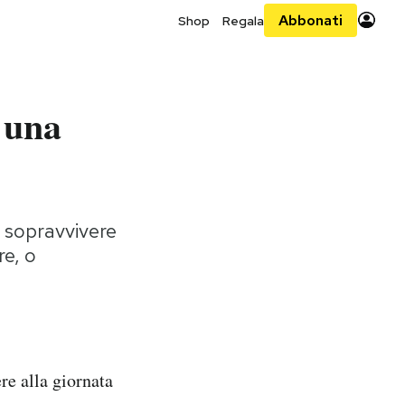
Abbonati
Shop
Regala
 una
 sopravvivere
e, o
re alla giornata