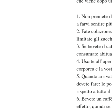
che viene dopo u
PODCAST
1. Non premete il
a farvi sentire pi
NEWSLETTER
2. Fate colazione
limitate gli zucch
I MIEI PREFERITI
3. Se bevete il ca
consumate abitu
SHOP
4. Uscite all’ape
corporea e la vost
5. Quando arrivate
CALENDARIO
dovete fare: le po
rispetto a tutto il
AREA PERSONALE
6. Bevete un caffè
Area Personale
effetto, quindi s
Newsletter