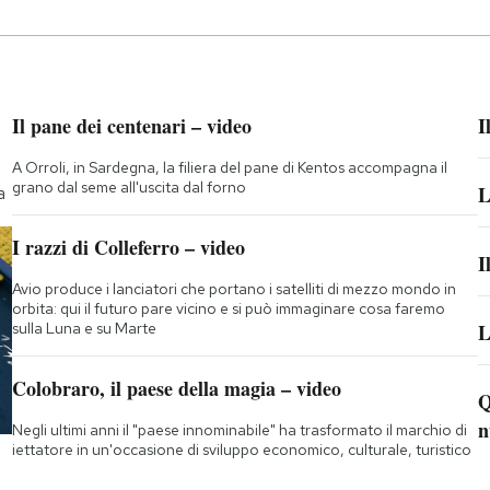
Il pane dei centenari – video
I
A Orroli, in Sardegna, la filiera del pane di Kentos accompagna il
grano dal seme all'uscita dal forno
L
a
I razzi di Colleferro – video
I
Avio produce i lanciatori che portano i satelliti di mezzo mondo in
orbita: qui il futuro pare vicino e si può immaginare cosa faremo
sulla Luna e su Marte
L
Colobraro, il paese della magia – video
Q
n
Negli ultimi anni il "paese innominabile" ha trasformato il marchio di
iettatore in un'occasione di sviluppo economico, culturale, turistico