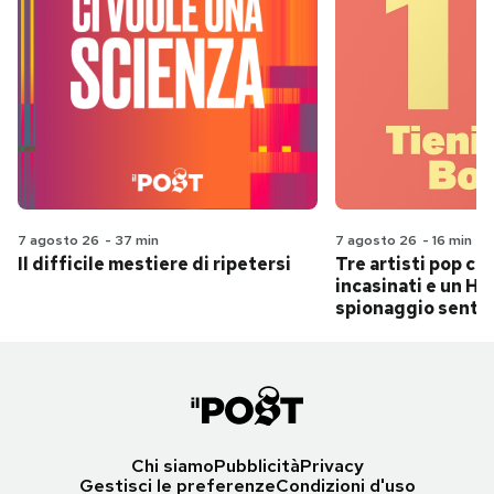
7 agosto 26
-
37 min
7 agosto 26
-
16 min
Il difficile mestiere di ripetersi
Tre artisti pop ch
incasinati e un Hit
spionaggio senti
Chi siamo
Pubblicità
Privacy
Gestisci le preferenze
Condizioni d'uso