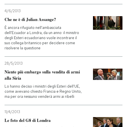
4/6/2013
PODCAST
Che ne è di Julian Assange?
È ancora rifugiato nell'ambasciata
NEWSLETTER
dell'Ecuador a Londra, da un anno: il ministro
degli Esteri ecuadoriano vuole incontrare il
suo collega britannico per decidere come
risolvere la questione
I MIEI PREFERITI
28/5/2013
SHOP
Niente più embargo sulla vendita di armi
alla Siria
CALENDARIO
Lo hanno deciso i ministri degli Esteri dell'UE,
come avevano chiesto Francia e Regno Unito,
ma per ora nessuno venderà armi ai ribelli
AREA PERSONALE
11/4/2013
Entra
Le foto del G8 di Londra