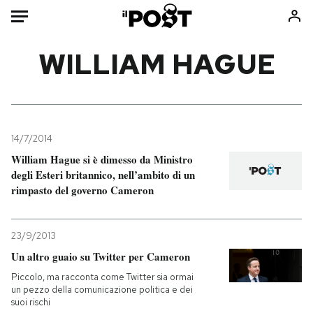
Auto
WILLIAM HAGUE
HOME
Italia
Moda
Mondo
Libri
14/7/2014
Politica
Consumismi
William Hague si è dimesso da Ministro
degli Esteri britannico, nell’ambito di un
Tecnologia
Storie/Idee
rimpasto del governo Cameron
Internet
Ok Boomer!
Scienza
Media
23/9/2013
Cultura
Europa
Un altro guaio su Twitter per Cameron
Economia
Altrecose
Piccolo, ma racconta come Twitter sia ormai
Sport
Mondiali calcio 2026
un pezzo della comunicazione politica e dei
suoi rischi