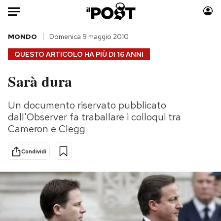
Auto
MONDO
Domenica 9 maggio 2010
QUESTO ARTICOLO HA PIÙ DI
16 ANNI
HOME
Sarà dura
Italia
Moda
Mondo
Libri
Un documento riservato pubblicato
Politica
Consumismi
dall'Observer fa traballare i colloqui tra
Tecnologia
Storie/Idee
Cameron e Clegg
Internet
Ok Boomer!
Condividi
Scienza
Media
Cultura
Europa
Economia
Altrecose
Sport
Mondiali calcio 2026