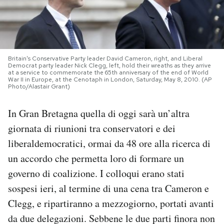
PODCAST
NEWSLETTER
Britain's Conservative Party leader David Cameron, right, and Liberal
Democrat party leader Nick Clegg, left, hold their wreaths as they arrive
at a service to commemorate the 65th anniversary of the end of World
War II in Europe, at the Cenotaph in London, Saturday, May 8, 2010. (AP
I MIEI PREFERITI
Photo/Alastair Grant)
In Gran Bretagna quella di oggi sarà un’altra
SHOP
giornata di riunioni tra conservatori e dei
liberaldemocratici, ormai da 48 ore alla ricerca di
CALENDARIO
un accordo che permetta loro di formare un
governo di coalizione. I colloqui erano stati
AREA PERSONALE
sospesi ieri, al termine di una cena tra Cameron e
Clegg, e ripartiranno a mezzogiorno, portati avanti
Area Personale
da due delegazioni. Sebbene le due parti finora non
Newsletter