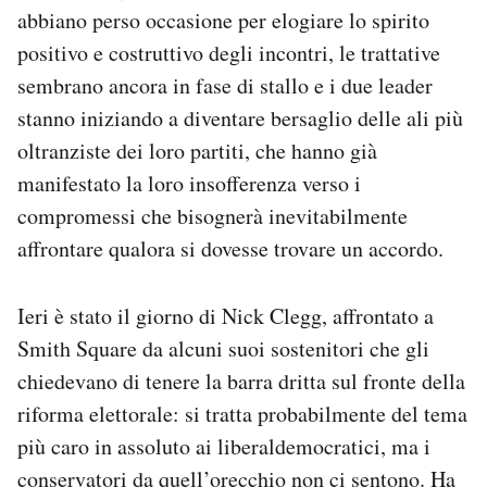
abbiano perso occasione per elogiare lo spirito
Notifiche mobile
Regala il Post
positivo e costruttivo degli incontri, le trattative
Hai bisogno di aiuto?
sembrano ancora in fase di stallo e i due leader
Esci
stanno iniziando a diventare bersaglio delle ali più
oltranziste dei loro partiti, che hanno già
manifestato la loro insofferenza verso i
compromessi che bisognerà inevitabilmente
affrontare qualora si dovesse trovare un accordo.
Ieri è stato il giorno di Nick Clegg, affrontato a
Smith Square da alcuni suoi sostenitori che gli
chiedevano di tenere la barra dritta sul fronte della
riforma elettorale: si tratta probabilmente del tema
più caro in assoluto ai liberaldemocratici, ma i
conservatori da quell’orecchio non ci sentono. Ha