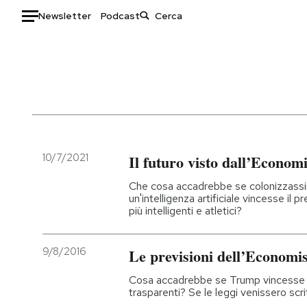
Newsletter
Podcast
Auto
HOME
Italia
Moda
Mondo
Libri
Politica
Consumismi
10/7/2021
Il futuro visto dall’Economi
Tecnologia
Storie/Idee
Che cosa accadrebbe se colonizzassi
Internet
Ok Boomer!
un'intelligenza artificiale vincesse i
più intelligenti e atletici?
Scienza
Media
Cultura
Europa
9/8/2016
Le previsioni dell’Economis
Economia
Altrecose
Sport
Mondiali calcio 2026
Cosa accadrebbe se Trump vincesse le
trasparenti? Se le leggi venissero scr