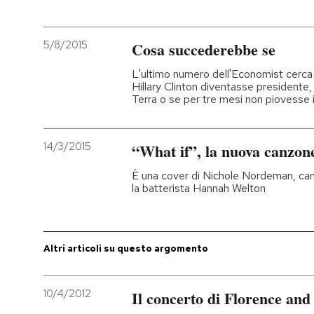
PODCAST
5/8/2015
Cosa succederebbe se
L'ultimo numero dell'Economist cerc
NEWSLETTER
Hillary Clinton diventasse presidente,
Terra o se per tre mesi non piovesse i
I MIEI PREFERITI
14/3/2015
“What if”, la nuova canzone
SHOP
È una cover di Nichole Nordeman, cant
la batterista Hannah Welton
CALENDARIO
Altri articoli su questo argomento
AREA PERSONALE
Entra
10/4/2012
Il concerto di Florence a