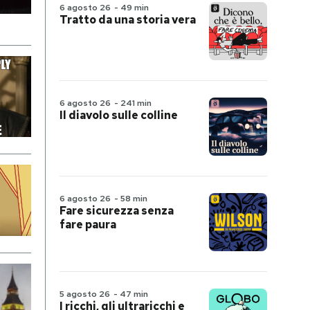
6 agosto 26
-
49 min
Tratto da una storia vera
6 agosto 26
-
241 min
Il diavolo sulle colline
6 agosto 26
-
58 min
Fare sicurezza senza
fare paura
5 agosto 26
-
47 min
I ricchi, gli ultraricchi e