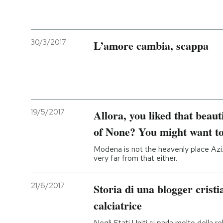
30/3/2017
L’amore cambia, scappa
19/5/2017
Allora, you liked that beaut
of None? You might want to
Modena is not the heavenly place Aziz
very far from that either.
21/6/2017
Storia di una blogger crist
calciatrice
Negli Stati Uniti si parla molto della