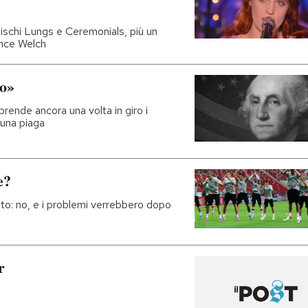
dischi Lungs e Ceremonials, più un
ence Welch
co»
nde ancora una volta in giro i
 una piaga
e?
o: no, e i problemi verrebbero dopo
r