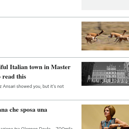
iful Italian town in Master
 read this
 Ansari showed you, but it’s not
iana che sposa una
 relazione tra Glennon Doyle – 700mila