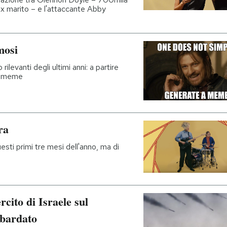
 ex marito – e l'attaccante Abby
mosi
ilevanti degli ultimi anni: a partire
un meme
ra
esti primi tre mesi dell'anno, ma di
rcito di Israele sul
mbardato