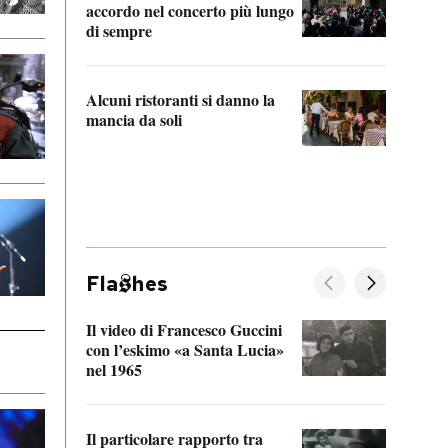
accordo nel concerto più lungo
di sempre
Il ci
parla
Alcuni ristoranti si danno la
nessu
mancia da soli
Fla
hes
Il video di Francesco Guccini
Sulla
con l’eskimo «a Santa Lucia»
vorti
nel 1965
veder
Il particolare rapporto tra
La ve