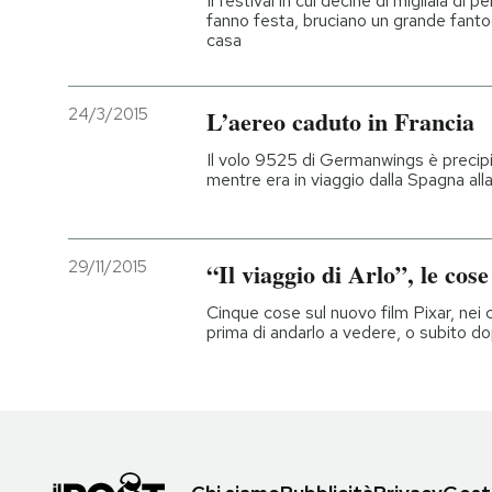
Il festival in cui decine di migliaia di
fanno festa, bruciano un grande fanto
casa
24/3/2015
L’aereo caduto in Francia
Il volo 9525 di Germanwings è precipit
mentre era in viaggio dalla Spagna a
29/11/2015
“Il viaggio di Arlo”, le cos
Cinque cose sul nuovo film Pixar, nei
prima di andarlo a vedere, o subito do