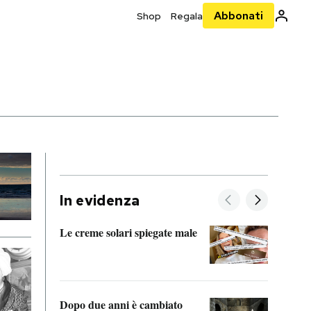
Abbonati
Shop
Regala
In evidenza
Le creme solari spiegate male
FitAc
guerr
Dopo due anni è cambiato
A cos