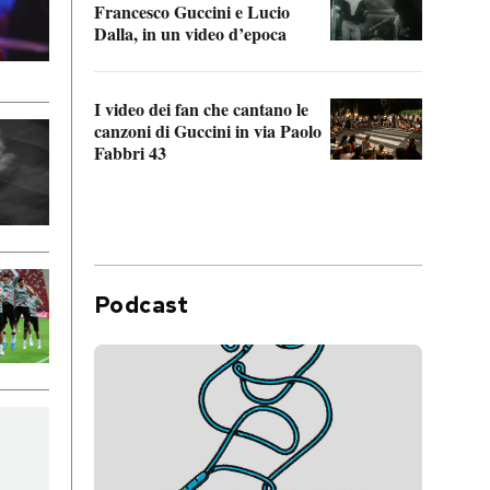
Francesco Guccini e Lucio
“Loco
Dalla, in un video d’epoca
Franc
I video dei fan che cantano le
Il de
canzoni di Guccini in via Paolo
Edoar
Fabbri 43
cappi
Podcast