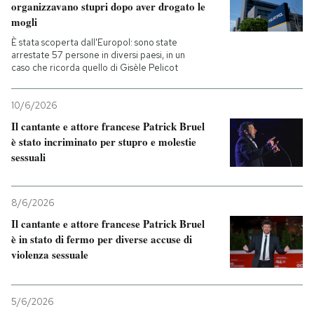
organizzavano stupri dopo aver drogato le
mogli
PODCAST
È stata scoperta dall'Europol: sono state
arrestate 57 persone in diversi paesi, in un
caso che ricorda quello di Gisèle Pelicot
NEWSLETTER
10/6/2026
I MIEI PREFERITI
Il cantante e attore francese Patrick Bruel
è stato incriminato per stupro e molestie
sessuali
SHOP
8/6/2026
CALENDARIO
Il cantante e attore francese Patrick Bruel
è in stato di fermo per diverse accuse di
violenza sessuale
AREA PERSONALE
Entra
5/6/2026