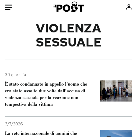
Auto
VIOLENZA
SESSUALE
HOME
Italia
Moda
Mondo
Libri
Politica
Consumismi
30 giorni fa
Tecnologia
Storie/Idee
È stato condannato in appello l’uomo che
Internet
Ok Boomer!
era stato assolto due volte dall’accusa di
Scienza
Media
violenza sessuale per la reazione non
tempestiva della vittima
Cultura
Europa
Economia
Altrecose
Sport
Mondiali calcio 2026
3/7/2026
La rete internazionale di uomini che