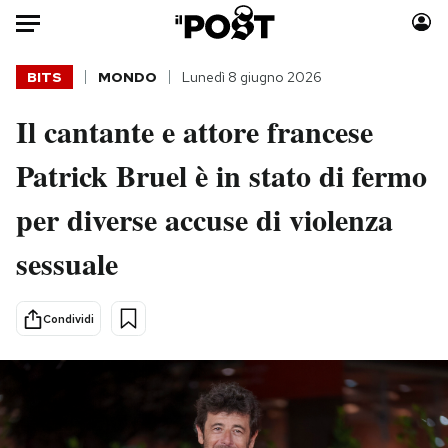
Auto
BITS
MONDO
Lunedì 8 giugno 2026
Il cantante e attore francese
HOME
Patrick Bruel è in stato di fermo
Italia
Moda
Mondo
Libri
per diverse accuse di violenza
Politica
Consumismi
sessuale
Tecnologia
Storie/Idee
Internet
Ok Boomer!
Scienza
Media
Condividi
Cultura
Europa
Economia
Altrecose
Sport
Mondiali calcio 2026