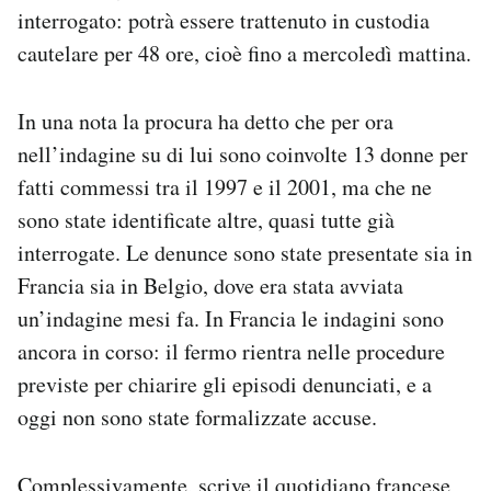
interrogato: potrà essere trattenuto in custodia
Notifiche mobile
Regala il Post
cautelare per 48 ore, cioè fino a mercoledì mattina.
Hai bisogno di aiuto?
Esci
In una nota la procura ha detto che per ora
nell’indagine su di lui sono coinvolte 13 donne per
fatti commessi tra il 1997 e il 2001, ma che ne
sono state identificate altre, quasi tutte già
interrogate. Le denunce sono state presentate sia in
Francia sia in Belgio, dove era stata avviata
un’indagine mesi fa. In Francia le indagini sono
ancora in corso: il fermo rientra nelle procedure
previste per chiarire gli episodi denunciati, e a
oggi non sono state formalizzate accuse.
Complessivamente,
scrive
il quotidiano francese