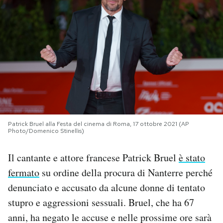
PODCAST
NEWSLETTER
I MIEI PREFERITI
SHOP
Patrick Bruel alla Festa del cinema di Roma, 17 ottobre 2021 (AP
Photo/Domenico Stinellis)
CALENDARIO
Il cantante e attore francese Patrick Bruel
è stato
fermato
su ordine della procura di Nanterre perché
AREA PERSONALE
denunciato e accusato da alcune donne di tentato
stupro e aggressioni sessuali. Bruel, che ha 67
Area Personale
anni, ha negato le accuse e nelle prossime ore sarà
Newsletter