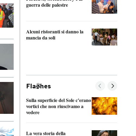
“Odis
guerra delle palestre
Che s
strum
Alcuni ristoranti si danno la
mancia da soli
Fla
hes
Sulla superficie del Sole c’erano
Il fi
vortici che non riuscivamo a
facen
vedere
dentr
La vera storia della
Il vi