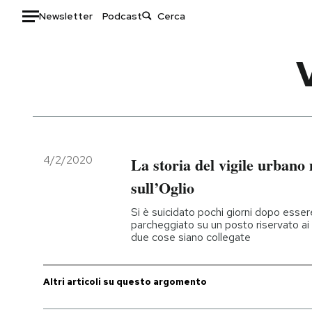
Newsletter
Podcast
Auto
HOME
Italia
Moda
Mondo
Libri
Politica
Consumismi
4/2/2020
La storia del vigile urbano
Tecnologia
Storie/Idee
sull’Oglio
Internet
Ok Boomer!
Si è suicidato pochi giorni dopo esse
Scienza
Media
parcheggiato su un posto riservato ai 
due cose siano collegate
Cultura
Europa
Economia
Altrecose
Sport
Mondiali calcio 2026
Altri articoli su questo argomento