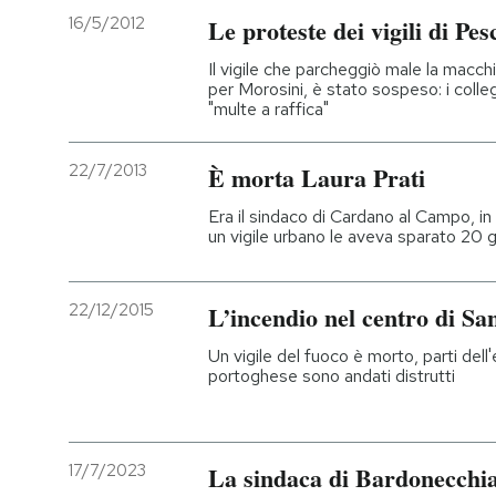
16/5/2012
Le proteste dei vigili di Pe
PODCAST
Il vigile che parcheggiò male la macchi
per Morosini, è stato sospeso: i colle
"multe a raffica"
NEWSLETTER
22/7/2013
È morta Laura Prati
I MIEI PREFERITI
Era il sindaco di Cardano al Campo, in
un vigile urbano le aveva sparato 20 gi
SHOP
22/12/2015
L’incendio nel centro di Sa
CALENDARIO
Un vigile del fuoco è morto, parti dell
portoghese sono andati distrutti
AREA PERSONALE
Entra
17/7/2023
La sindaca di Bardonecchia