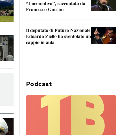
“Locomotiva”, raccontata da
inseg
Francesco Guccini
Khers
Il deputato di Futuro Nazionale
La pl
Edoardo Ziello ha sventolato un
da P
cappio in aula
Podcast