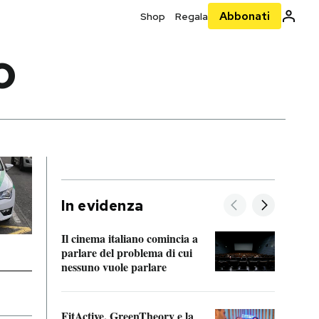
Abbonati
Shop
Regala
O
In evidenza
Il cinema italiano comincia a
A cos
parlare del problema di cui
nessuno vuole parlare
Cosa 
FitActive, GreenTheory e la