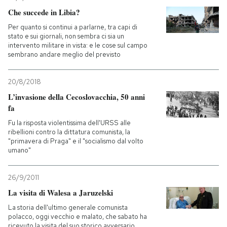
Che succede in Libia?
PODCAST
Per quanto si continui a parlarne, tra capi di
stato e sui giornali, non sembra ci sia un
intervento militare in vista: e le cose sul campo
NEWSLETTER
sembrano andare meglio del previsto
20/8/2018
I MIEI PREFERITI
L’invasione della Cecoslovacchia, 50 anni
fa
SHOP
Fu la risposta violentissima dell'URSS alle
ribellioni contro la dittatura comunista, la
"primavera di Praga" e il "socialismo dal volto
umano"
CALENDARIO
26/9/2011
AREA PERSONALE
La visita di Walesa a Jaruzelski
La storia dell'ultimo generale comunista
Entra
polacco, oggi vecchio e malato, che sabato ha
ricevuto la visita del suo storico avversario,