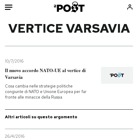
Auto
VERTICE VARSAVIA
HOME
Italia
Moda
Mondo
Libri
10/7/2016
Politica
Consumismi
Il nuovo accordo NATO-UE al vertice di
Varsavia
Tecnologia
Storie/Idee
Cosa cambia nelle strategie politiche
Internet
Ok Boomer!
congiunte di NATO e Unione Europea per far
Scienza
Media
fronte alle minacce della Russia
Cultura
Europa
Economia
Altrecose
Altri articoli su questo argomento
Sport
Mondiali calcio 2026
26/4/2016