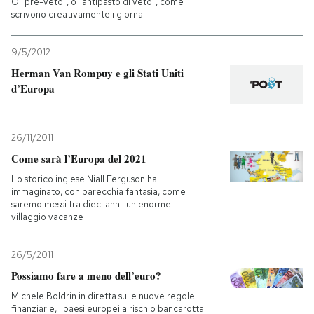
O "pre-veto", o "antipasto di veto", come
scrivono creativamente i giornali
PODCAST
9/5/2012
Herman Van Rompuy e gli Stati Uniti
NEWSLETTER
d’Europa
I MIEI PREFERITI
26/11/2011
Come sarà l’Europa del 2021
SHOP
Lo storico inglese Niall Ferguson ha
immaginato, con parecchia fantasia, come
saremo messi tra dieci anni: un enorme
CALENDARIO
villaggio vacanze
26/5/2011
AREA PERSONALE
Possiamo fare a meno dell’euro?
Entra
Michele Boldrin in diretta sulle nuove regole
finanziarie, i paesi europei a rischio bancarotta