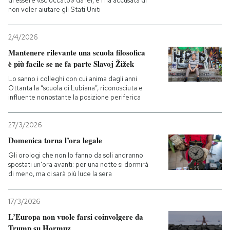
di essere «scioccato» da lei, e l'ha accusata di
non voler aiutare gli Stati Uniti
2/4/2026
Mantenere rilevante una scuola filosofica
è più facile se ne fa parte Slavoj Žižek
Lo sanno i colleghi con cui anima dagli anni
Ottanta la “scuola di Lubiana”, riconosciuta e
influente nonostante la posizione periferica
27/3/2026
Domenica torna l’ora legale
Gli orologi che non lo fanno da soli andranno
spostati un'ora avanti: per una notte si dormirà
di meno, ma ci sarà più luce la sera
17/3/2026
L’Europa non vuole farsi coinvolgere da
Trump su Hormuz