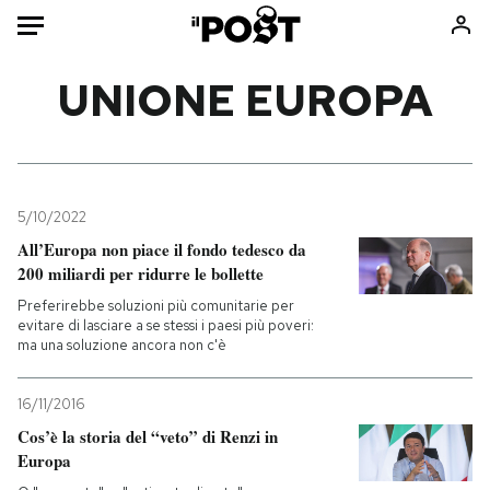
Auto
UNIONE EUROPA
HOME
Italia
Moda
Mondo
Libri
5/10/2022
Politica
Consumismi
All’Europa non piace il fondo tedesco da
200 miliardi per ridurre le bollette
Tecnologia
Storie/Idee
Preferirebbe soluzioni più comunitarie per
Internet
Ok Boomer!
evitare di lasciare a se stessi i paesi più poveri:
Scienza
Media
ma una soluzione ancora non c'è
Cultura
Europa
Economia
Altrecose
16/11/2016
Cos’è la storia del “veto” di Renzi in
Sport
Mondiali calcio 2026
Europa