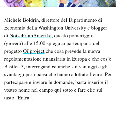
PODCAST
Michele Boldrin, direttore del Dipartimento di
Economia della Washington University e blogger
NEWSLETTER
di
NoiseFromAmerika
, questo pomeriggio
(giovedì) alle 15:00 spiega ai partecipanti del
I MIEI PREFERITI
progetto
Oilproject
che cosa prevede la nuova
regolamentazione finanziaria in Europa e che cos’è
SHOP
Basilea 3, interrogandosi anche sui vantaggi e gli
svantaggi per i paesi che hanno adottato l’euro. Per
CALENDARIO
partecipare e inviare le domande, basta inserire il
vostro nome nel campo qui sotto e fare clic sul
AREA PERSONALE
tasto “Entra”.
Area Personale
Newsletter