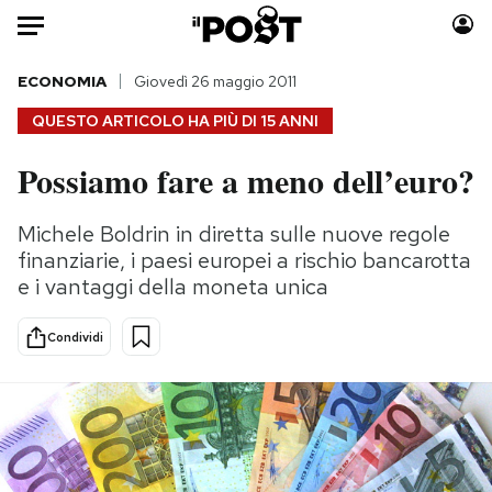
Auto
ECONOMIA
Giovedì 26 maggio 2011
QUESTO ARTICOLO HA PIÙ DI
15 ANNI
HOME
Possiamo fare a meno dell’euro?
Italia
Moda
Mondo
Libri
Michele Boldrin in diretta sulle nuove regole
Politica
Consumismi
finanziarie, i paesi europei a rischio bancarotta
Tecnologia
Storie/Idee
e i vantaggi della moneta unica
Internet
Ok Boomer!
Condividi
Scienza
Media
Cultura
Europa
Economia
Altrecose
Sport
Mondiali calcio 2026