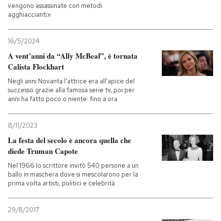
vengono assassinate con metodi
agghiaccianti»
PODCAST
16/5/2024
NEWSLETTER
A vent’anni da “Ally McBeal”, è tornata
Calista Flockhart
Negli anni Novanta l'attrice era all'apice del
I MIEI PREFERITI
successo grazie alla famosa serie tv, poi per
anni ha fatto poco o niente: fino a ora
SHOP
8/11/2023
La festa del secolo è ancora quella che
CALENDARIO
diede Truman Capote
Nel 1966 lo scrittore invitò 540 persone a un
ballo in maschera dove si mescolarono per la
AREA PERSONALE
prima volta artisti, politici e celebrità
Entra
29/8/2017