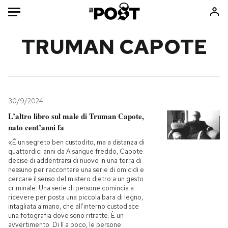
Auto
TRUMAN CAPOTE
HOME
Italia
Moda
Mondo
Libri
30/9/2024
Politica
Consumismi
L’altro libro sul male di Truman Capote,
nato cent’anni fa
Tecnologia
Storie/Idee
«È un segreto ben custodito, ma a distanza di
Internet
Ok Boomer!
quattordici anni da A sangue freddo, Capote
Scienza
Media
decise di addentrarsi di nuovo in una terra di
nessuno per raccontare una serie di omicidi e
Cultura
Europa
cercare il senso del mistero dietro a un gesto
Economia
Altrecose
criminale. Una serie di persone comincia a
ricevere per posta una piccola bara di legno,
Sport
Mondiali calcio 2026
intagliata a mano, che all’interno custodisce
una fotografia dove sono ritratte. È un
avvertimento. Di lì a poco, le persone