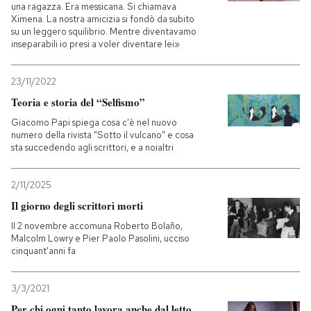
una ragazza. Era messicana. Si chiamava
Ximena. La nostra amicizia si fondò da subito
su un leggero squilibrio. Mentre diventavamo
inseparabili io presi a voler diventare lei»
23/11/2022
Teoria e storia del “Selfismo”
Giacomo Papi spiega cosa c'è nel nuovo
numero della rivista "Sotto il vulcano" e cosa
sta succedendo agli scrittori, e a noialtri
2/11/2025
Il giorno degli scrittori morti
Il 2 novembre accomuna Roberto Bolaño,
Malcolm Lowry e Pier Paolo Pasolini, ucciso
cinquant'anni fa
3/3/2021
Per chi ogni tanto lavora anche dal letto