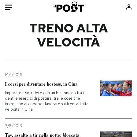
Auto
TRENO ALTA
VELOCITÀ
HOME
Italia
Moda
Mondo
Libri
Politica
Consumismi
14/1/2016
Tecnologia
Storie/Idee
I corsi per diventare hostess, in Cina
Internet
Ok Boomer!
Imparare a sorridere con un bastoncino tra i
Scienza
Media
denti e esercizi di postura, tra le cose che
insegnano ai corsi per lavorare sui treni ad alta
Cultura
Europa
velocità in Cina
Economia
Altrecose
Sport
Mondiali calcio 2026
3/8/2013
Tav, assalto a tir nella notte: bloccata