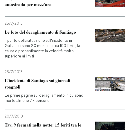
autostrada per mezz’ora
PODCAST
25/7/2013
NEWSLETTER
Le foto del deragliamento di Santiago
Il punto della situazione sull'incidente in
Galizia: ci sono 80 morti e circa 100 feriti, la
I MIEI PREFERITI
causa è probabilmente la velocità molto
superiore ai limiti
SHOP
25/7/2013
L’incidente di Santiago sui giornali
spagnoli
CALENDARIO
Le prime pagine sul deragliamento in cui sono
morte almeno 77 persone
AREA PERSONALE
20/7/2013
Entra
Tav, 9 fermati nella notte: 15 feriti tra le