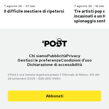
7 agosto 26
-
37 min
7 agosto 26
-
16 min
Il difficile mestiere di ripetersi
Tre artisti pop ch
incasinati e un Hit
spionaggio senti
Chi siamo
Pubblicità
Privacy
Gestisci le preferenze
Condizioni d'uso
Dichiarazione di accessibilità
Il Post è una testata registrata presso il Tribunale di Milano, 419 del
28 settembre 2009 - ISSN 2610-9980
Abbonati