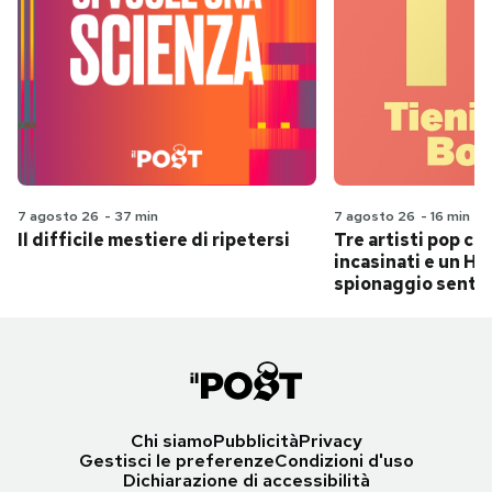
7 agosto 26
-
37 min
7 agosto 26
-
16 min
Il difficile mestiere di ripetersi
Tre artisti pop ch
incasinati e un Hit
spionaggio senti
Chi siamo
Pubblicità
Privacy
Gestisci le preferenze
Condizioni d'uso
Dichiarazione di accessibilità