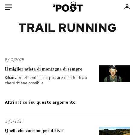
Auto
TRAIL RUNNING
HOME
Italia
Moda
Mondo
Libri
8/10/2025
Politica
Consumismi
Il miglior atleta di montagna di sempre
Tecnologia
Storie/Idee
Kilian Jornet continua a spostare il limite di ciò
che si ritiene possibile
Internet
Ok Boomer!
Scienza
Media
Altri articoli su questo argomento
Cultura
Europa
Economia
Altrecose
Sport
Mondiali calcio 2026
31/3/2021
Quelli che corrono per il FKT