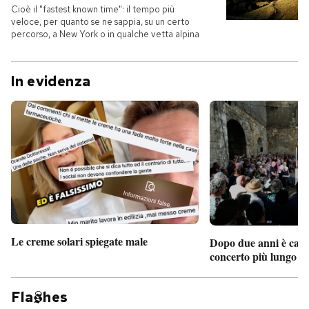
Cioè il "fastest known time": il tempo più
veloce, per quanto se ne sappia, su un certo
PODCAST
percorso, a New York o in qualche vetta alpina
NEWSLETTER
In evidenza
I MIEI PREFERITI
SHOP
CALENDARIO
Le creme solari spiegate male
Dopo due anni è camb
AREA PERSONALE
concerto più lungo d
Entra
Fla
hes