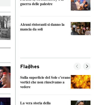
“Odis
guerra delle palestre
Che s
strum
Alcuni ristoranti si danno la
mancia da soli
Fla
hes
Sulla superficie del Sole c’erano
Il fi
vortici che non riuscivamo a
facen
vedere
dentr
La vera storia della
Il vi