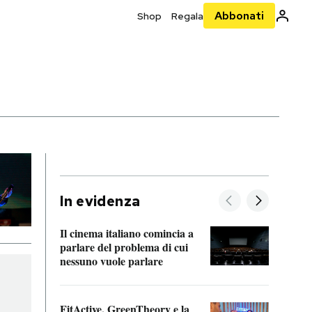
Abbonati
Shop
Regala
In evidenza
Il cinema italiano comincia a
A cos
parlare del problema di cui
nessuno vuole parlare
Cosa 
FitActive, GreenTheory e la