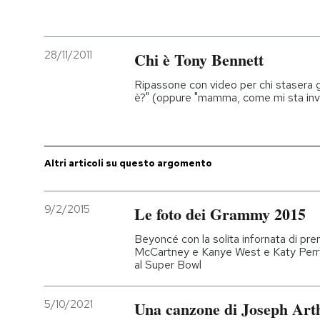
PODCAST
28/11/2011
Chi è Tony Bennett
NEWSLETTER
Ripassone con video per chi stasera gu
è?" (oppure "mamma, come mi sta inve
I MIEI PREFERITI
Altri articoli su questo argomento
SHOP
9/2/2015
Le foto dei Grammy 2015
CALENDARIO
Beyoncé con la solita infornata di pre
McCartney e Kanye West e Katy Perry
AREA PERSONALE
al Super Bowl
Entra
5/10/2021
Una canzone di Joseph Art