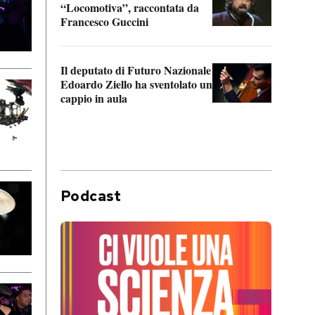
“Locomotiva”, raccontata da
inseg
Francesco Guccini
Khers
Il deputato di Futuro Nazionale
La pl
Edoardo Ziello ha sventolato un
da P
cappio in aula
Podcast