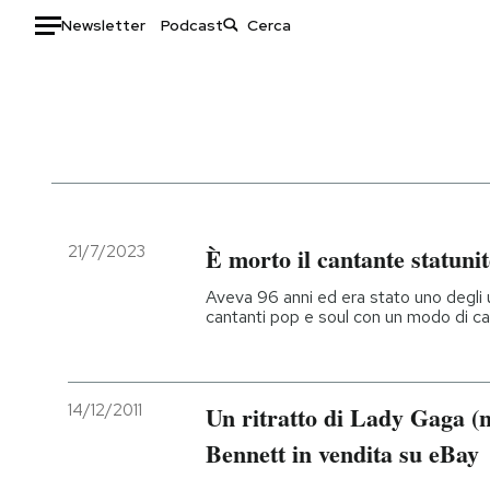
Newsletter
Podcast
Auto
HOME
Italia
Moda
Mondo
Libri
Politica
Consumismi
21/7/2023
È morto il cantante statuni
Tecnologia
Storie/Idee
Aveva 96 anni ed era stato uno degli u
Internet
Ok Boomer!
cantanti pop e soul con un modo di ca
Scienza
Media
Cultura
Europa
Economia
Altrecose
14/12/2011
Un ritratto di Lady Gaga (
Sport
Mondiali calcio 2026
Bennett in vendita su eBay