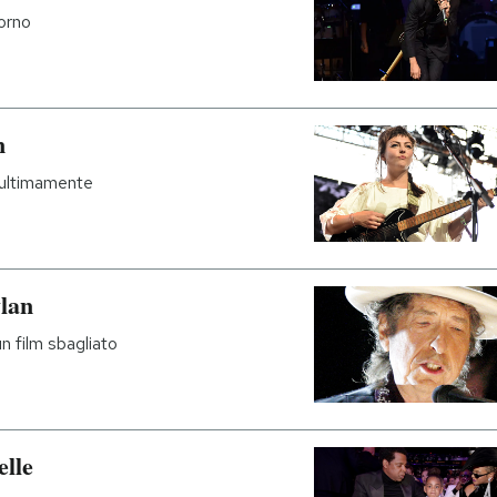
torno
n
 ultimamente
lan
un film sbagliato
elle