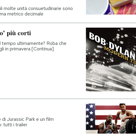
rali molte unità consuetudinarie sono
tema metrico decimale
’ più corti
 il tempo ultimamente? Roba che
gli in primavera [Continua]
di Jurassic Park e un film
tutti i trailer