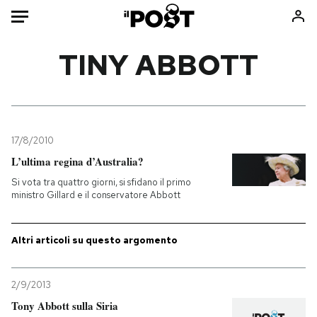
Auto
TINY ABBOTT
HOME
Italia
Moda
Mondo
Libri
17/8/2010
Politica
Consumismi
L’ultima regina d’Australia?
Tecnologia
Storie/Idee
Si vota tra quattro giorni, si sfidano il primo
ministro Gillard e il conservatore Abbott
Internet
Ok Boomer!
Scienza
Media
Altri articoli su questo argomento
Cultura
Europa
Economia
Altrecose
Sport
Mondiali calcio 2026
2/9/2013
Tony Abbott sulla Siria