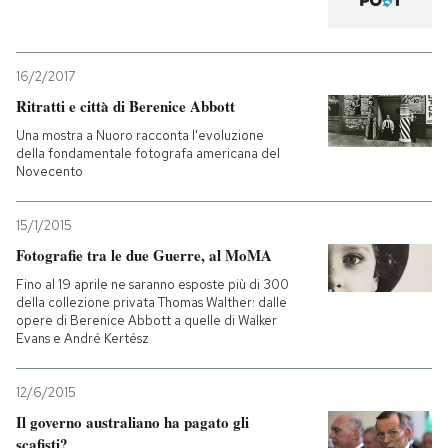
PODCAST
16/2/2017
Ritratti e città di Berenice Abbott
NEWSLETTER
Una mostra a Nuoro racconta l'evoluzione
della fondamentale fotografa americana del
Novecento
I MIEI PREFERITI
15/1/2015
SHOP
Fotografie tra le due Guerre, al MoMA
Fino al 19 aprile ne saranno esposte più di 300
della collezione privata Thomas Walther: dalle
CALENDARIO
opere di Berenice Abbott a quelle di Walker
Evans e André Kertész
AREA PERSONALE
12/6/2015
Entra
Il governo australiano ha pagato gli
scafisti?