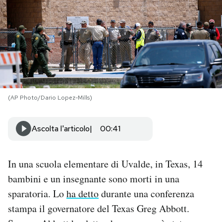
PODCAST
NEWSLETTER
I MIEI PREFERITI
(AP Photo/Dario Lopez-Mills)
SHOP
Ascolta l'articolo
00:41
CALENDARIO
In una scuola elementare di Uvalde, in Texas, 14
bambini e un insegnante sono morti in una
AREA PERSONALE
sparatoria. Lo
ha detto
durante una conferenza
Area Personale
stampa il governatore del Texas Greg Abbott.
Newsletter