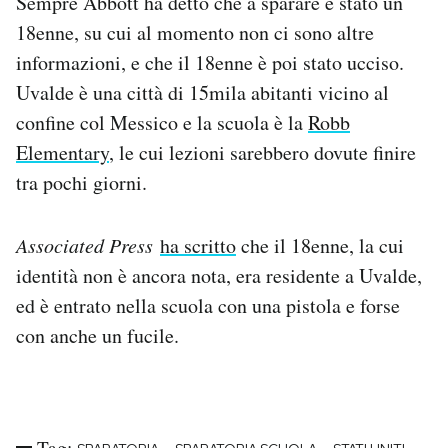
Sempre Abbott ha detto che a sparare è stato un
Notifiche mobile
18enne, su cui al momento non ci sono altre
Regala il Post
informazioni, e che il 18enne è poi stato ucciso.
Hai bisogno di aiuto?
Uvalde è una città di 15mila abitanti vicino al
Esci
confine col Messico e la scuola è la
Robb
Elementary
, le cui lezioni sarebbero dovute finire
tra pochi giorni.
Associated Press
ha scritto
che il 18enne, la cui
identità non è ancora nota, era residente a Uvalde,
ed è entrato nella scuola con una pistola e forse
con anche un fucile.
Tag: