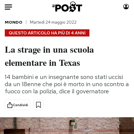
Auto
MONDO
Martedì 24 maggio 2022
QUESTO ARTICOLO HA PIÙ DI
4 ANNI
HOME
La strage in una scuola
Italia
Moda
elementare in Texas
Mondo
Libri
Politica
Consumismi
14 bambini e un insegnante sono stati uccisi
Tecnologia
Storie/Idee
da un 18enne che poi è morto in uno scontro a
Internet
Ok Boomer!
fuoco con la polizia, dice il governatore
Scienza
Media
Cultura
Europa
Condividi
Economia
Altrecose
Sport
Mondiali calcio 2026