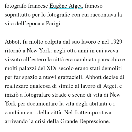
fotografo francese
Eugène Atget
, famoso
Notifiche mobile
Regala il Post
soprattutto per le fotografie con cui raccontava la
Hai bisogno di aiuto?
vita dell’epoca a Parigi.
Esci
Abbott fu molto colpita dal suo lavoro e nel 1929
ritornò a New York: negli otto anni in cui aveva
vissuto all’estero la città era cambiata parecchio e
molti palazzi del XIX secolo erano stati demoliti
per far spazio a nuovi grattacieli. Abbott decise di
realizzare qualcosa di simile al lavoro di Atget, e
iniziò a fotografare strade e scene di vita di New
York per documentare la vita degli abitanti e i
cambiamenti della città. Nel frattempo stava
arrivando la crisi della Grande Depressione.