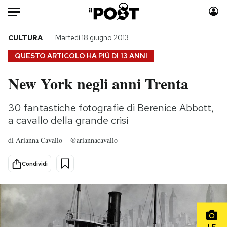
Auto
CULTURA
Martedì 18 giugno 2013
QUESTO ARTICOLO HA PIÙ DI
13 ANNI
HOME
New York negli anni Trenta
Italia
Moda
Mondo
Libri
30 fantastiche fotografie di Berenice Abbott,
Politica
Consumismi
a cavallo della grande crisi
Tecnologia
Storie/Idee
di
Arianna Cavallo – @ariannacavallo
Internet
Ok Boomer!
Scienza
Media
Condividi
Cultura
Europa
Economia
Altrecose
Sport
Mondiali calcio 2026
LE