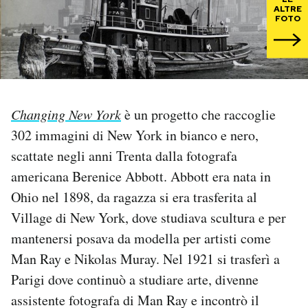
ALTRE
FOTO
PODCAST
NEWSLETTER
Changing New York
è un progetto che raccoglie
I MIEI PREFERITI
302 immagini di New York in bianco e nero,
scattate negli anni Trenta dalla fotografa
SHOP
americana Berenice Abbott. Abbott era nata in
Ohio nel 1898, da ragazza si era trasferita al
CALENDARIO
Village di New York, dove studiava scultura e per
mantenersi posava da modella per artisti come
AREA PERSONALE
Man Ray e Nikolas Muray. Nel 1921 si trasferì a
Parigi dove continuò a studiare arte, divenne
Area Personale
assistente fotografa di Man Ray e incontrò il
Newsletter