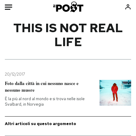
Auto
THIS IS NOT REAL
LIFE
HOME
Italia
Moda
Mondo
Libri
Politica
Consumismi
20/12/2017
Tecnologia
Storie/Idee
Foto dalla città in cui nessuno nasce e
Internet
Ok Boomer!
nessuno muore
Scienza
Media
È la più al nord al mondo e si trova nelle isole
Cultura
Europa
Svalbard, in Norvegia
Economia
Altrecose
Sport
Mondiali calcio 2026
Altri articoli su questo argomento