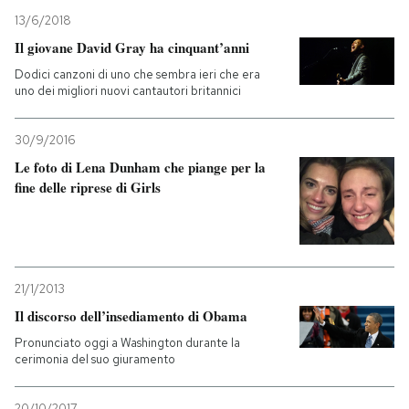
13/6/2018
PODCAST
Il giovane David Gray ha cinquant’anni
Dodici canzoni di uno che sembra ieri che era
uno dei migliori nuovi cantautori britannici
NEWSLETTER
30/9/2016
I MIEI PREFERITI
Le foto di Lena Dunham che piange per la
fine delle riprese di Girls
SHOP
CALENDARIO
21/1/2013
Il discorso dell’insediamento di Obama
AREA PERSONALE
Pronunciato oggi a Washington durante la
cerimonia del suo giuramento
Entra
20/10/2017