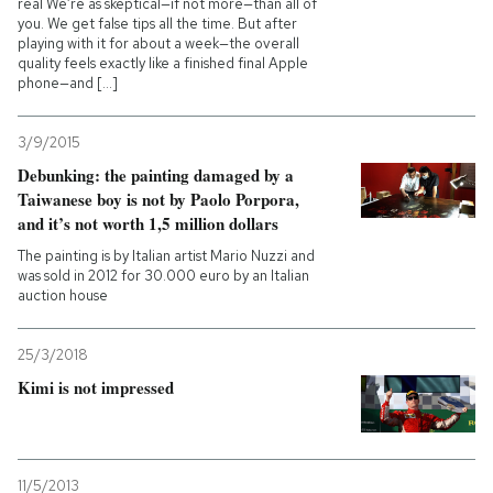
real We’re as skeptical—if not more—than all of
you. We get false tips all the time. But after
playing with it for about a week—the overall
quality feels exactly like a finished final Apple
phone—and [...]
3/9/2015
Debunking: the painting damaged by a
Taiwanese boy is not by Paolo Porpora,
and it’s not worth 1,5 million dollars
The painting is by Italian artist Mario Nuzzi and
was sold in 2012 for 30.000 euro by an Italian
auction house
25/3/2018
Kimi is not impressed
11/5/2013