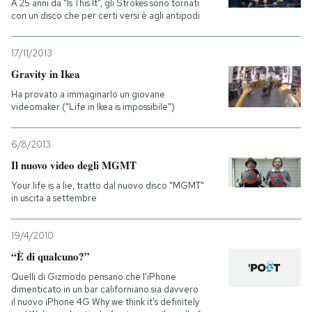
A 25 anni da “Is This It”, gli Strokes sono tornati
con un disco che per certi versi è agli antipodi
17/11/2013
Gravity in Ikea
Ha provato a immaginarlo un giovane
videomaker ("Life in Ikea is impossibile")
6/8/2013
Il nuovo video degli MGMT
Your life is a lie, tratto dal nuovo disco "MGMT"
in uscita a settembre
19/4/2010
“È di qualcuno?”
Quelli di Gizmodo pensano che l’iPhone
dimenticato in un bar californiano sia davvero
il nuovo iPhone 4G Why we think it’s definitely