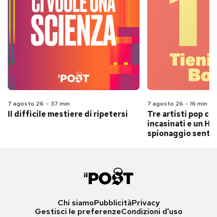
7 agosto 26
-
37 min
7 agosto 26
-
16 min
Il difficile mestiere di ripetersi
Tre artisti pop ch
incasinati e un Hit
spionaggio senti
Chi siamo
Pubblicità
Privacy
Gestisci le preferenze
Condizioni d'uso