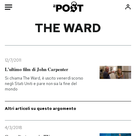
Auto
THE WARD
HOME
Italia
Moda
Mondo
Libri
12/7/2011
Politica
Consumismi
L’ultimo film di John Carpenter
Tecnologia
Storie/Idee
Si chiama The Ward, è uscito venerdì scorso
negli Stati Uniti e pare non sia la fine del
Internet
Ok Boomer!
mondo
Scienza
Media
Cultura
Europa
Altri articoli su questo argomento
Economia
Altrecose
Sport
Mondiali calcio 2026
4/3/2018