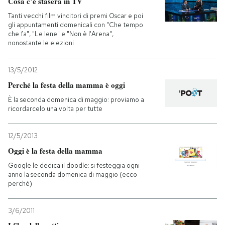
Cosa c’è stasera in TV
Tanti vecchi film vincitori di premi Oscar e poi
PODCAST
gli appuntamenti domenicali con "Che tempo
che fa", "Le Iene" e "Non è l'Arena",
nonostante le elezioni
NEWSLETTER
13/5/2012
Perché la festa della mamma è oggi
I MIEI PREFERITI
È la seconda domenica di maggio: proviamo a
ricordarcelo una volta per tutte
SHOP
12/5/2013
Oggi è la festa della mamma
CALENDARIO
Google le dedica il doodle: si festeggia ogni
anno la seconda domenica di maggio (ecco
perché)
AREA PERSONALE
Entra
3/6/2011