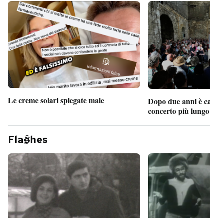
Le creme solari spiegate male
Dopo due anni è camb
concerto più lungo d
Fla
hes