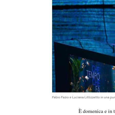
PODCAST
NEWSLETTER
I MIEI PREFERITI
SHOP
CALENDARIO
AREA PERSONALE
Fabio Fazio e Luciana Littizzetto in una p
Area Personale
È domenica e in t
Newsletter