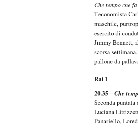
Che tempo che fa
Notifiche mobile
l’economista Carl
Regala il Post
Hai bisogno di aiuto?
maschile, purtrop
Esci
esercito di condu
Jimmy Bennett, il
scorsa settimana.
pallone da pallav
Rai 1
20.35 –
Che temp
Seconda puntata 
Luciana Littizzet
Panariello, Lored