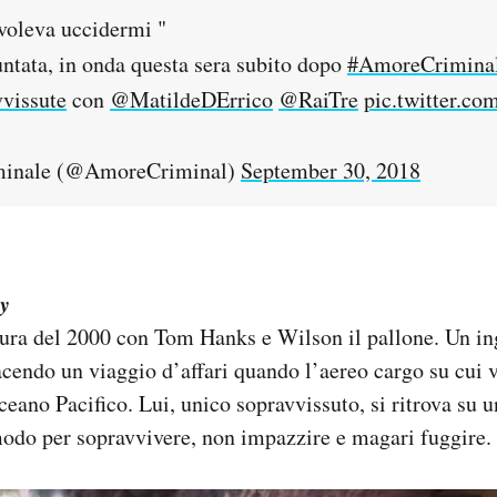
voleva uccidermi "
untata, in onda questa sera subito dopo
#AmoreCrimina
vissute
con
@MatildeDErrico
@RaiTre
pic.twitter.c
inale (@AmoreCriminal)
September 30, 2018
y
tura del 2000 con Tom Hanks e Wilson il pallone. Un i
acendo un viaggio d’affari quando l’aereo cargo su cui v
eano Pacifico. Lui, unico sopravvissuto, si ritrova su u
modo per sopravvivere, non impazzire e magari fuggire.