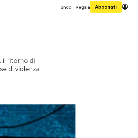
Abbonati
Shop
Regala
l ritorno di
se di violenza