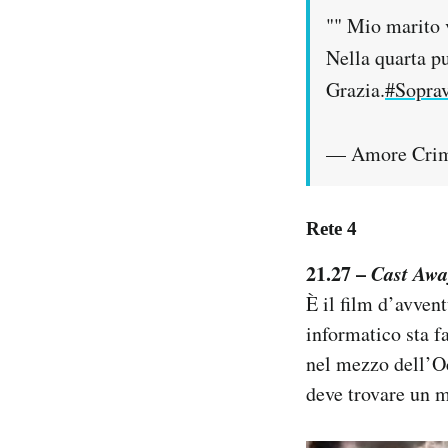
"" Mio marito 
Nella quarta p
Grazia.
#Soprav
— Amore Crim
Rete 4
21.27 –
Cast Awa
È il film d’avven
informatico sta f
nel mezzo dell’Oc
deve trovare un 