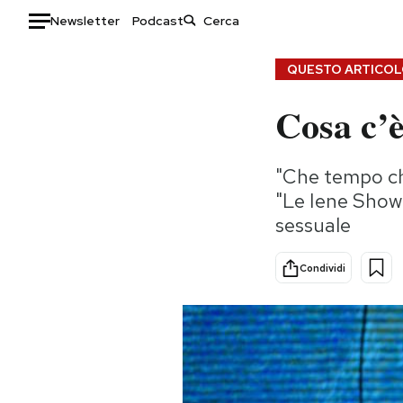
Newsletter
Podcast
Auto
QUESTO ARTICOLO
Cosa c’è
HOME
Italia
Moda
"Che tempo che
Mondo
Libri
"Le Iene Show"
Politica
Consumismi
sessuale
Tecnologia
Storie/Idee
Internet
Ok Boomer!
Condividi
Scienza
Media
Cultura
Europa
Economia
Altrecose
Sport
Mondiali calcio 2026