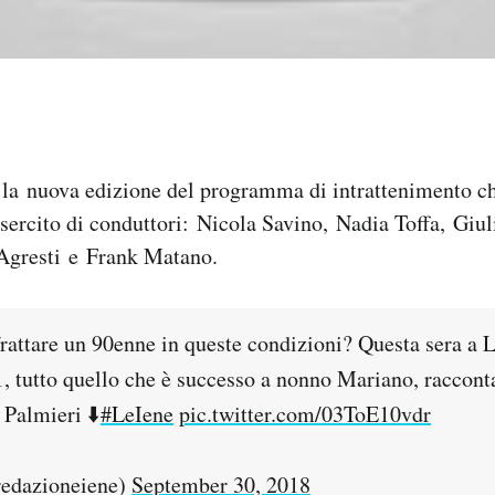
 la nuova edizione del programma di intrattenimento ch
ercito di conduttori: Nicola Savino, Nadia Toffa, Giu
Agresti e Frank Matano.
rattare un 90enne in queste condizioni? Questa sera a L
1, tutto quello che è successo a nonno Mariano, raccont
Palmieri ⬇️
#LeIene
pic.twitter.com/03ToE10vdr
edazioneiene)
September 30, 2018