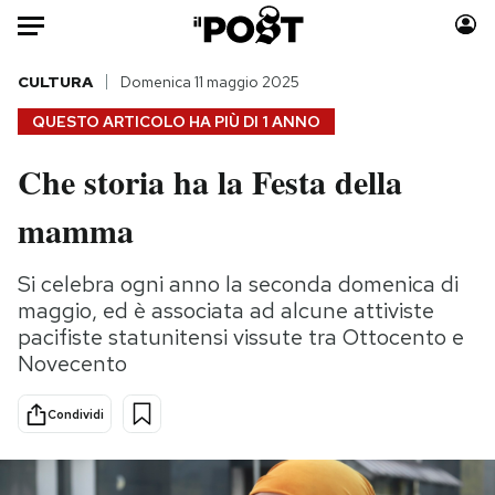
Auto
CULTURA
Domenica 11 maggio 2025
QUESTO ARTICOLO HA PIÙ DI
1 ANNO
HOME
Che storia ha la Festa della
Italia
Moda
mamma
Mondo
Libri
Politica
Consumismi
Si celebra ogni anno la seconda domenica di
Tecnologia
Storie/Idee
maggio, ed è associata ad alcune attiviste
Internet
Ok Boomer!
pacifiste statunitensi vissute tra Ottocento e
Scienza
Media
Novecento
Cultura
Europa
Economia
Altrecose
Condividi
Sport
Mondiali calcio 2026