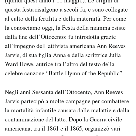
(quindi quest’anno l’11 maggio). Le origini di
Notifiche mobile
questa festa risalgono a secoli fa, e sono collegate
Regala il Post
al culto della fertilità e della maternità. Per come
Hai bisogno di aiuto?
la conosciamo oggi, la Festa della mamma esiste
Esci
dalla fine dell’Ottocento: fu introdotta grazie
all’impegno dell’attivista americana Ann Reeves
Jarvis, di sua figlia Anna e della scrittrice Julia
Ward Howe, autrice tra l’altro del testo della
celebre canzone “Battle Hymn of the Republic”.
Negli anni Sessanta dell’Ottocento, Ann Reeves
Jarvis partecipò a molte campagne per combattere
la mortalità infantile causata dalle malattie e dalla
contaminazione del latte. Dopo la Guerra civile
americana, tra il 1861 e il 1865, organizzò vari