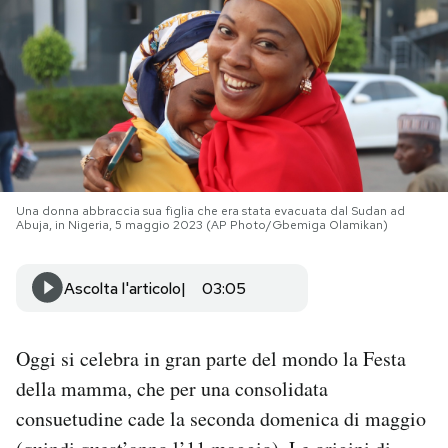
PODCAST
NEWSLETTER
I MIEI PREFERITI
Una donna abbraccia sua figlia che era stata evacuata dal Sudan ad
Abuja, in Nigeria, 5 maggio 2023 (AP Photo/Gbemiga Olamikan)
SHOP
Ascolta l'articolo
03:05
CALENDARIO
Oggi si celebra in gran parte del mondo la Festa
AREA PERSONALE
della mamma, che per una consolidata
Area Personale
consuetudine cade la seconda domenica di maggio
Newsletter