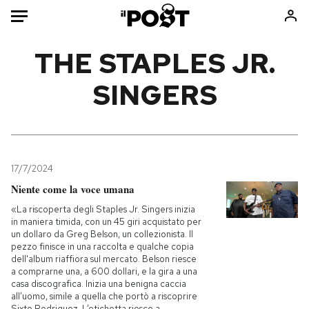
Auto
THE STAPLES JR.
SINGERS
HOME
Italia
Moda
Mondo
Libri
Politica
Consumismi
17/7/2024
Tecnologia
Storie/Idee
Niente come la voce umana
Internet
Ok Boomer!
«La riscoperta degli Staples Jr. Singers inizia
Scienza
Media
in maniera timida, con un 45 giri acquistato per
un dollaro da Greg Belson, un collezionista. Il
Cultura
Europa
pezzo finisce in una raccolta e qualche copia
Economia
Altrecose
dell'album riaffiora sul mercato. Belson riesce
a comprarne una, a 600 dollari, e la gira a una
Sport
Mondiali calcio 2026
casa discografica. Inizia una benigna caccia
all’uomo, simile a quella che portò a riscoprire
Sixto Rodriguez. L’etichetta riesce a