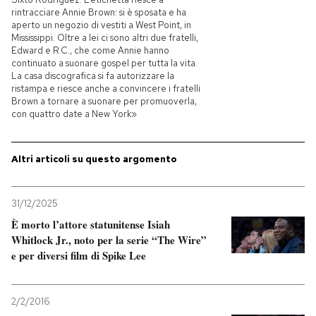
rintracciare Annie Brown: si è sposata e ha
aperto un negozio di vestiti a West Point, in
PODCAST
Mississippi. Oltre a lei ci sono altri due fratelli,
Edward e R.C., che come Annie hanno
continuato a suonare gospel per tutta la vita.
NEWSLETTER
La casa discografica si fa autorizzare la
ristampa e riesce anche a convincere i fratelli
Brown a tornare a suonare per promuoverla,
con quattro date a New York»
I MIEI PREFERITI
Altri articoli su questo argomento
SHOP
31/12/2025
CALENDARIO
È morto l’attore statunitense Isiah
Whitlock Jr., noto per la serie “The Wire”
e per diversi film di Spike Lee
AREA PERSONALE
Entra
2/2/2016