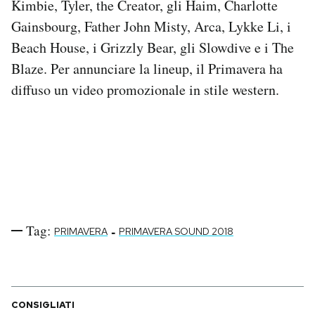
Kimbie, Tyler, the Creator, gli Haim, Charlotte
Notifiche mobile
Gainsbourg, Father John Misty, Arca, Lykke Li, i
Regala il Post
Beach House, i Grizzly Bear, gli Slowdive e i The
Hai bisogno di aiuto?
Blaze. Per annunciare la lineup, il Primavera ha
Esci
diffuso un video promozionale in stile western.
Tag:
-
PRIMAVERA
PRIMAVERA SOUND 2018
CONSIGLIATI