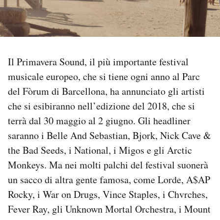
PODCAST
NEWSLETTER
Il Primavera Sound, il più importante festival
musicale europeo, che si tiene ogni anno al Parc
I MIEI PREFERITI
del Fòrum di Barcellona, ha annunciato gli artisti
che si esibiranno nell’edizione del 2018, che si
SHOP
terrà dal 30 maggio al 2 giugno. Gli headliner
saranno i Belle And Sebastian, Bjork, Nick Cave &
the Bad Seeds, i National, i Migos e gli Arctic
CALENDARIO
Monkeys. Ma nei molti palchi del festival suonerà
un sacco di altra gente famosa, come Lorde, A$AP
AREA PERSONALE
Rocky, i War on Drugs, Vince Staples, i Chvrches,
Area Personale
Fever Ray, gli Unknown Mortal Orchestra, i Mount
Newsletter