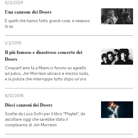
8/2/2024
Una canzone dei Doors
PODCAST
E quelli che hanno fatto grandi cose, e nessuno
lo sa
NEWSLETTER
1/3/2019
Il più famoso e disastroso concerto dei
I MIEI PREFERITI
Doors
Cinquant'anni fa a Miami ci furono un agnello
SHOP
sul palco, Jim Morrison ubriaco e mezzo nudo,
e la polizia che interruppe tutto dopo un'ora
CALENDARIO
8/12/2018
Dieci canzoni dei Doors
AREA PERSONALE
Scelte da Luca Sofri per il libro “Playlist”, da
ascoltare oggi che sarebbe stato il
compleanno di Jim Morrison
Entra