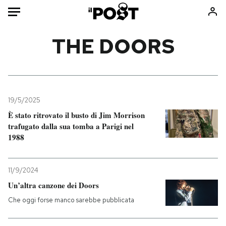
Auto
THE DOORS
HOME
Italia
Moda
Mondo
Libri
19/5/2025
Politica
Consumismi
È stato ritrovato il busto di Jim Morrison
trafugato dalla sua tomba a Parigi nel
Tecnologia
Storie/Idee
1988
Internet
Ok Boomer!
Scienza
Media
11/9/2024
Cultura
Europa
Un’altra canzone dei Doors
Economia
Altrecose
Che oggi forse manco sarebbe pubblicata
Sport
Mondiali calcio 2026