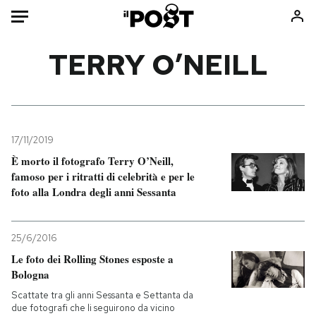
Auto
TERRY O’NEILL
HOME
Italia
Moda
Mondo
Libri
17/11/2019
Politica
Consumismi
È morto il fotografo Terry O’Neill,
famoso per i ritratti di celebrità e per le
Tecnologia
Storie/Idee
foto alla Londra degli anni Sessanta
Internet
Ok Boomer!
Scienza
Media
25/6/2016
Cultura
Europa
Le foto dei Rolling Stones esposte a
Economia
Altrecose
Bologna
Sport
Mondiali calcio 2026
Scattate tra gli anni Sessanta e Settanta da
due fotografi che li seguirono da vicino