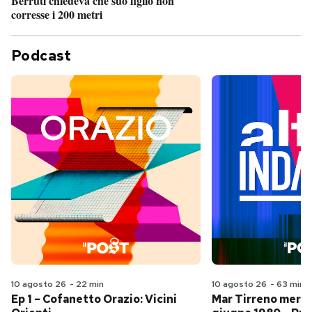
Berruti chiedeva che suo figlio non
corresse i 200 metri
Podcast
10 agosto 26
-
22 min
10 agosto 26
-
63 min
Ep 1 – Cofanetto Orazio: Vicini
Mar Tirreno merid