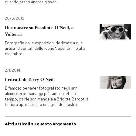
quando erano ancora giovani
PODCAST
28/5/2015
Due mostre su Pasolini e O’Neill, a
NEWSLETTER
Volterra
Fotografie dalle esposizioni dedicate a due
artisti "diventati delle icone", aperte fino al 31
I MIEI PREFERITI
dicembre
2/1/2014
SHOP
I ritratti di Terry O’Neill
È famoso per aver fotografato negli anni
CALENDARIO
alcuni dei personaggi più famosi del suo
tempo, da Nelson Mandela a Brigitte Bardot: a
Londra aprirà presto una grande mostra
AREA PERSONALE
Altri articoli su questo argomento
Entra