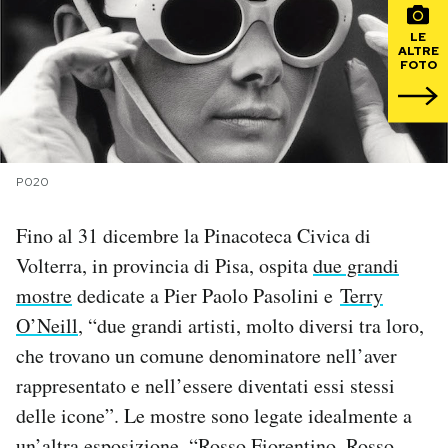
LE
PODCAST
ALTRE
FOTO
NEWSLETTER
I MIEI PREFERITI
P020
Fino al 31 dicembre la Pinacoteca Civica di
SHOP
Volterra, in provincia di Pisa, ospita
due grandi
mostre
dedicate a Pier Paolo Pasolini e
Terry
CALENDARIO
O’Neill
, “due grandi artisti, molto diversi tra loro,
che trovano un comune denominatore nell’aver
AREA PERSONALE
rappresentato e nell’essere diventati essi stessi
delle icone”. Le mostre sono legate idealmente a
Area Personale
Newsletter
un’altra esposizione, “Rosso Fiorentino. Rosso