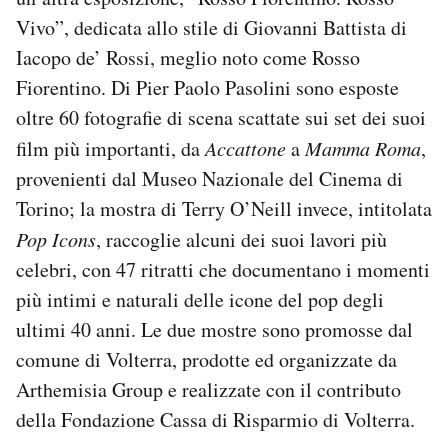
Notifiche mobile
Vivo”, dedicata allo stile di Giovanni Battista di
Regala il Post
Iacopo de’ Rossi, meglio noto come Rosso
Hai bisogno di aiuto?
Fiorentino. Di Pier Paolo Pasolini sono esposte
Esci
oltre 60 fotografie di scena scattate sui set dei suoi
film più importanti, da
Accattone
a
Mamma Roma
,
provenienti dal Museo Nazionale del Cinema di
Torino; la mostra di Terry O’Neill invece, intitolata
Pop Icons
, raccoglie alcuni dei suoi lavori più
celebri, con 47 ritratti che documentano i momenti
più intimi e naturali delle icone del pop degli
ultimi 40 anni. Le due mostre sono promosse dal
comune di Volterra, prodotte ed organizzate da
Arthemisia Group e realizzate con il contributo
della Fondazione Cassa di Risparmio di Volterra.