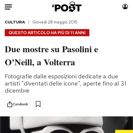
Auto
CULTURA
Giovedì 28 maggio 2015
QUESTO ARTICOLO HA PIÙ DI
11 ANNI
HOME
Due mostre su Pasolini e
Italia
Moda
O’Neill, a Volterra
Mondo
Libri
Politica
Consumismi
Fotografie dalle esposizioni dedicate a due
Tecnologia
Storie/Idee
artisti "diventati delle icone", aperte fino al 31
Internet
Ok Boomer!
dicembre
Scienza
Media
Cultura
Europa
Condividi
Economia
Altrecose
Sport
Mondiali calcio 2026