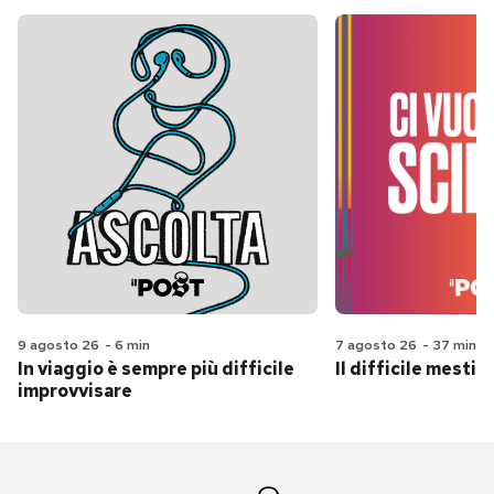
9 agosto 26
-
6 min
7 agosto 26
-
37 min
In viaggio è sempre più difficile
Il difficile mestie
improvvisare