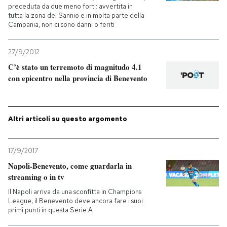
preceduta da due meno forti: avvertita in
tutta la zona del Sannio e in molta parte della
PODCAST
Campania, non ci sono danni o feriti
27/9/2012
NEWSLETTER
C’è stato un terremoto di magnitudo 4.1
con epicentro nella provincia di Benevento
I MIEI PREFERITI
Altri articoli su questo argomento
SHOP
17/9/2017
CALENDARIO
Napoli-Benevento, come guardarla in
streaming o in tv
AREA PERSONALE
Il Napoli arriva da una sconfitta in Champions
League, il Benevento deve ancora fare i suoi
Entra
primi punti in questa Serie A