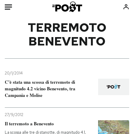
Auto
TERREMOTO
BENEVENTO
HOME
Italia
Moda
Mondo
Libri
Politica
Consumismi
20/1/2014
Tecnologia
Storie/Idee
C’è stata una scossa di terremoto di
Internet
Ok Boomer!
magnitudo 4.2 vicino Benevento, tra
Scienza
Media
Campania e Molise
Cultura
Europa
Economia
Altrecose
27/9/2012
Sport
Mondiali calcio 2026
Il terremoto a Benevento
La scossa alle tre di stanotte, di magnitudo 4.1,