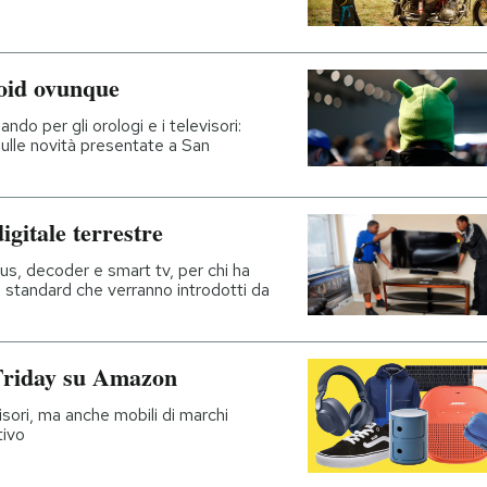
oid ovunque
do per gli orologi e i televisori:
ulle novità presentate a San
gitale terrestre
us, decoder e smart tv, per chi ha
li standard che verranno introdotti da
 Friday su Amazon
isori, ma anche mobili di marchi
tivo