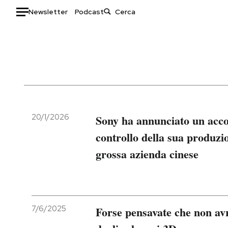
Newsletter
Podcast
Auto
HOME
Italia
Moda
Mondo
Libri
Politica
Consumismi
20/1/2026
Sony ha annunciato un acco
Tecnologia
Storie/Idee
controllo della sua produzio
Internet
Ok Boomer!
grossa azienda cinese
Scienza
Media
Cultura
Europa
Economia
Altrecose
Sport
Mondiali calcio 2026
7/6/2025
Forse pensavate che non avr