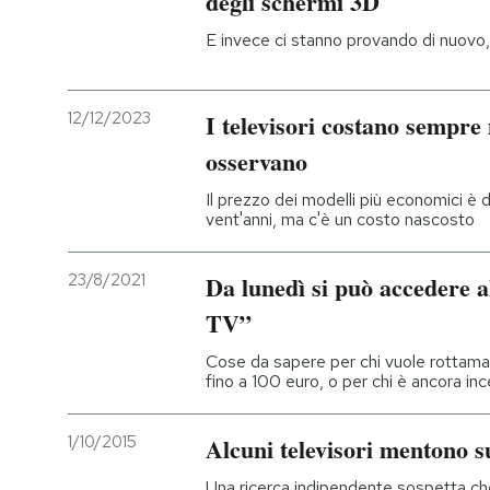
degli schermi 3D
E invece ci stanno provando di nuovo,
PODCAST
NEWSLETTER
12/12/2023
I televisori costano sempre
osservano
I MIEI PREFERITI
Il prezzo dei modelli più economici è d
vent'anni, ma c'è un costo nascosto
SHOP
23/8/2021
Da lunedì si può accedere 
TV”
CALENDARIO
Cose da sapere per chi vuole rottamar
fino a 100 euro, o per chi è ancora inc
AREA PERSONALE
1/10/2015
Alcuni televisori mentono 
Entra
Una ricerca indipendente sospetta che