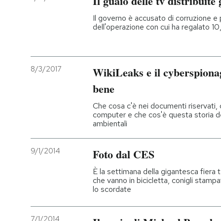
Il guaio delle tv distribuite
Il governo è accusato di corruzione e
dell'operazione con cui ha regalato 10,5
8/3/2017
WikiLeaks e il cyberspionag
bene
Che cosa c'è nei documenti riservati
computer e che cos'è questa storia dei
ambientali
9/1/2014
Foto dal CES
È la settimana della gigantesca fiera 
che vanno in bicicletta, conigli stampa
lo scordate
7/1/2014