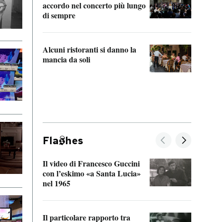
accordo nel concerto più lungo
di sempre
Il ci
parla
Alcuni ristoranti si danno la
nessu
mancia da soli
Fla
hes
Il video di Francesco Guccini
Sulla
con l’eskimo «a Santa Lucia»
vorti
nel 1965
veder
Il particolare rapporto tra
La ve