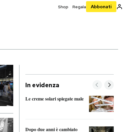
Abbonati
Shop
Regala
In evidenza
Le creme solari spiegate male
FitAc
guerr
Dopo due anni è cambiato
A cos