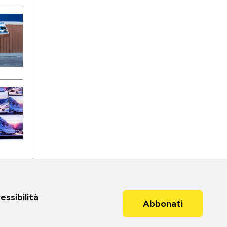
essibilità
Abbonati