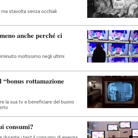
 ma stavolta senza occhiali
 meno anche perché ci
iminuito moltissimo negli ultimi
al “bonus rottamazione
e la sua tv e beneficiare del buono
erto
sui consumi?
 durante i test il consumo di energia