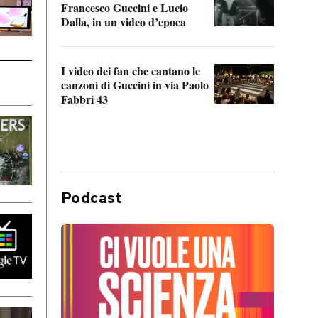
Francesco Guccini e Lucio
“Loco
Dalla, in un video d’epoca
Franc
I video dei fan che cantano le
Il de
canzoni di Guccini in via Paolo
Edoar
Fabbri 43
cappi
Podcast