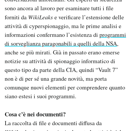
Notifiche mobile
sono ancora al lavoro per esaminare tutti i file
Regala il Post
forniti da
WikiLeaks
e verificare l’estensione delle
Hai bisogno di aiuto?
attività di cyperspionaggio, ma le prime analisi e
Esci
informazioni confermano l’esistenza di
programmi
di sorveglianza paragonabili a quelli della NSA
,
anche se più mirati. Già in passato erano emerse
notizie su attività di spionaggio informatico di
questo tipo da parte della CIA, quindi “Vault 7”
non è di per sé una grande novità, ma porta
comunque nuovi elementi per comprendere quanto
siano estesi i suoi programmi.
Cosa c’è nei documenti?
La raccolta di file e documenti diffusa da