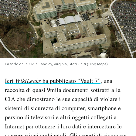
PODCAST
NEWSLETTER
I MIEI PREFERITI
La sede della CIA a Langley, Virginia, Stati Uniti (Bing Maps)
SHOP
Ieri
WikiLeaks
ha pubblicato “Vault 7”
, una
raccolta di quasi 9mila documenti sottratti alla
CALENDARIO
CIA che dimostrano le sue capacità di violare i
sistemi di sicurezza di computer, smartphone e
AREA PERSONALE
persino di televisori e altri oggetti collegati a
Internet per ottenere i loro dati e intercettare le
Area Personale
Newsletter
conversazioni ambientali. Gli esperti di sicurezza