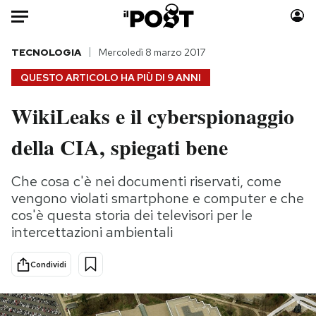
Auto
TECNOLOGIA
Mercoledì 8 marzo 2017
QUESTO ARTICOLO HA PIÙ DI
9 ANNI
HOME
WikiLeaks e il cyberspionaggio
Italia
Moda
della CIA, spiegati bene
Mondo
Libri
Politica
Consumismi
Che cosa c'è nei documenti riservati, come
Tecnologia
Storie/Idee
vengono violati smartphone e computer e che
Internet
Ok Boomer!
cos'è questa storia dei televisori per le
Scienza
Media
intercettazioni ambientali
Cultura
Europa
Economia
Altrecose
Condividi
Sport
Mondiali calcio 2026