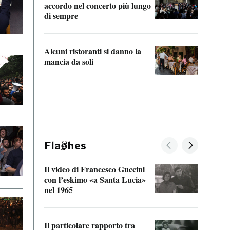
accordo nel concerto più lungo
di sempre
Il ci
parla
Alcuni ristoranti si danno la
nessu
mancia da soli
Fla
hes
Il video di Francesco Guccini
Sulla
con l’eskimo «a Santa Lucia»
vorti
nel 1965
veder
Il particolare rapporto tra
La ve