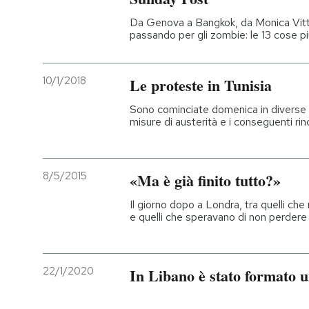
Da Genova a Bangkok, da Monica Vitt
PODCAST
passando per gli zombie: le 13 cose pi
NEWSLETTER
10/1/2018
Le proteste in Tunisia
Sono cominciate domenica in diverse c
I MIEI PREFERITI
misure di austerità e i conseguenti rin
SHOP
8/5/2015
«Ma è già finito tutto?»
Il giorno dopo a Londra, tra quelli ch
CALENDARIO
e quelli che speravano di non perdere
AREA PERSONALE
22/1/2020
In Libano è stato formato 
Entra