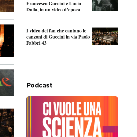
Francesco Guccini e Lucio
“Loco
Dalla, in un video d’epoca
Franc
I video dei fan che cantano le
Il de
canzoni di Guccini in via Paolo
Edoar
Fabbri 43
cappi
Podcast