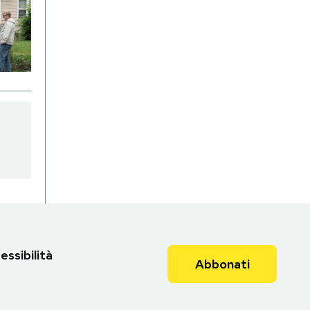
essibilità
Abbonati