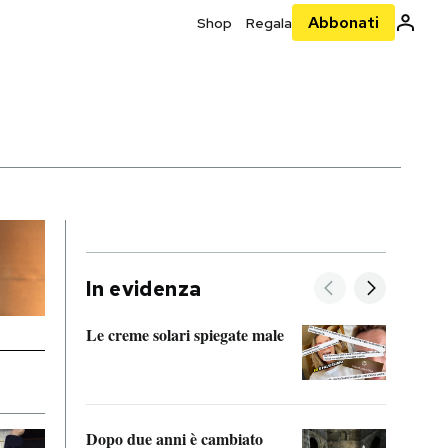
Abbonati
Shop
Regala
In evidenza
Le creme solari spiegate male
FitAc
guerr
Dopo due anni è cambiato
A cos