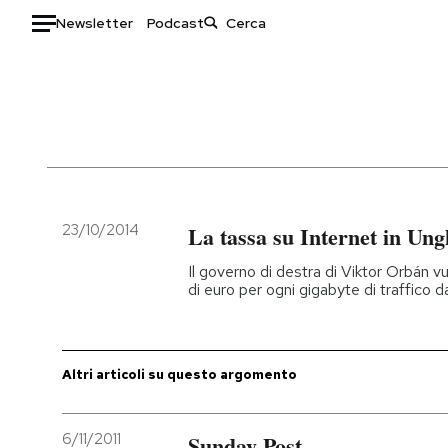
Newsletter
Podcast
Auto
HOME
Italia
Moda
Mondo
Libri
Politica
Consumismi
23/10/2014
La tassa su Internet in Ung
Tecnologia
Storie/Idee
Il governo di destra di Viktor Orbán v
Internet
Ok Boomer!
di euro per ogni gigabyte di traffico d
Scienza
Media
Cultura
Europa
Economia
Altrecose
Altri articoli su questo argomento
Sport
Mondiali calcio 2026
6/11/2011
Sunday Post