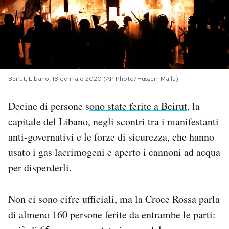
PODCAST
NEWSLETTER
Beirut, Libano, 18 gennaio 2020 (AP Photo/Hussein Malla)
I MIEI PREFERITI
Decine di persone s
ono state ferite a Beirut
, la
capitale del Libano, negli scontri tra i manifestanti
SHOP
anti-governativi e le forze di sicurezza, che hanno
usato i gas lacrimogeni e aperto i cannoni ad acqua
CALENDARIO
per disperderli.
AREA PERSONALE
Non ci sono cifre ufficiali, ma la Croce Rossa parla
Area Personale
di almeno 160 persone ferite da entrambe le parti:
Newsletter