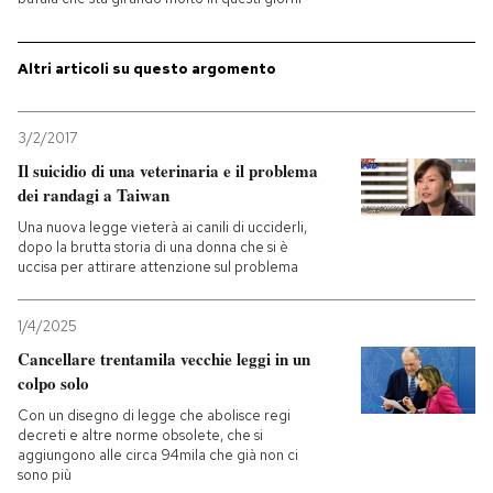
PODCAST
Altri articoli su questo argomento
NEWSLETTER
3/2/2017
Il suicidio di una veterinaria e il problema
I MIEI PREFERITI
dei randagi a Taiwan
Una nuova legge vieterà ai canili di ucciderli,
dopo la brutta storia di una donna che si è
SHOP
uccisa per attirare attenzione sul problema
1/4/2025
CALENDARIO
Cancellare trentamila vecchie leggi in un
colpo solo
AREA PERSONALE
Con un disegno di legge che abolisce regi
decreti e altre norme obsolete, che si
Entra
aggiungono alle circa 94mila che già non ci
sono più