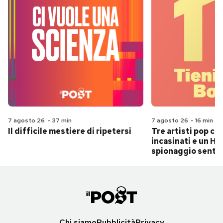
7 agosto 26
-
37 min
7 agosto 26
-
16 min
Il difficile mestiere di ripetersi
Tre artisti pop ch
incasinati e un Hit
spionaggio senti
Chi siamo
Pubblicità
Privacy