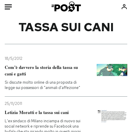
Auto
TASSA SUI CANI
HOME
Italia
Moda
Mondo
Libri
18/5/2012
Politica
Consumismi
Com’è davvero la storia della tassa su
cani e gatti
Tecnologia
Storie/Idee
Si discute molto online di una proposta di
Internet
Ok Boomer!
legge sui possessori di "animali d'affezione"
Scienza
Media
Cultura
Europa
25/11/2011
Economia
Altrecose
Letizia Moratti e la tassa sui cani
Sport
Mondiali calcio 2026
L'ex sindaco di Milano inciampa di nuovo sui
social network e riprende su Facebook una
bufala che sta girando molto in questi giorni