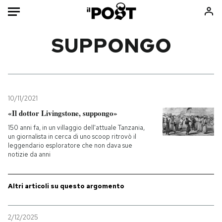
Auto
SUPPONGO
HOME
Italia
Moda
Mondo
Libri
10/11/2021
Politica
Consumismi
«Il dottor Livingstone, suppongo»
Tecnologia
Storie/Idee
150 anni fa, in un villaggio dell'attuale Tanzania,
un giornalista in cerca di uno scoop ritrovò il
Internet
Ok Boomer!
leggendario esploratore che non dava sue
Scienza
Media
notizie da anni
Cultura
Europa
Economia
Altrecose
Altri articoli su questo argomento
Sport
Mondiali calcio 2026
2/12/2025