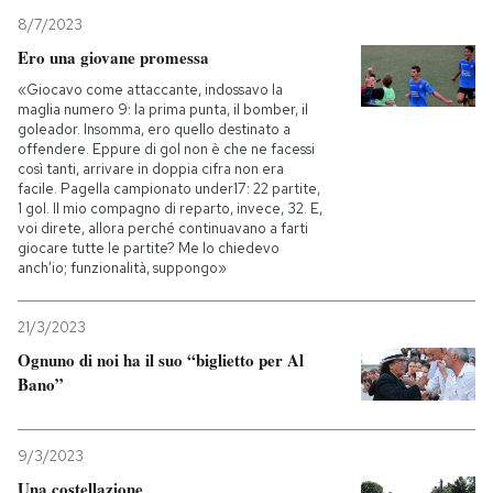
8/7/2023
Ero una giovane promessa
«Giocavo come attaccante, indossavo la
maglia numero 9: la prima punta, il bomber, il
goleador. Insomma, ero quello destinato a
offendere. Eppure di gol non è che ne facessi
così tanti, arrivare in doppia cifra non era
facile. Pagella campionato under17: 22 partite,
1 gol. Il mio compagno di reparto, invece, 32. E,
voi direte, allora perché continuavano a farti
giocare tutte le partite? Me lo chiedevo
anch’io; funzionalità, suppongo»
21/3/2023
Ognuno di noi ha il suo “biglietto per Al
Bano”
9/3/2023
Una costellazione