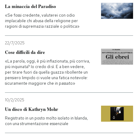
La minaccia del Paradiso
PODCAST
«Se fossi credente, valuterei con odio
implacabile chi abusa della religione per
ragioni di supremazia razziale o politica»
NEWSLETTER
22/7/2025
Cose difficili da dire
I MIEI PREFERITI
«La parola, oggi, è più inflazionata, più corriva,
più inquinata? Io credo di sì. E a ben vedere,
per tirare fuori da quella guazza ribollente un
SHOP
pensiero limpido ci vuole una fatica notevole:
sicuramente maggiore che in passato»
CALENDARIO
10/2/2025
Un disco di Kathryn Mohr
AREA PERSONALE
Registrato in un posto molto isolato in Islanda,
con una strumentazione essenziale
Entra