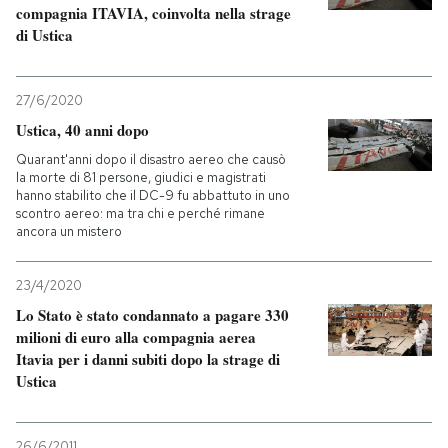
compagnia ITAVIA, coinvolta nella strage
di Ustica
PODCAST
27/6/2020
NEWSLETTER
Ustica, 40 anni dopo
Quarant'anni dopo il disastro aereo che causò
I MIEI PREFERITI
la morte di 81 persone, giudici e magistrati
hanno stabilito che il DC-9 fu abbattuto in uno
scontro aereo: ma tra chi e perché rimane
ancora un mistero
SHOP
23/4/2020
CALENDARIO
Lo Stato è stato condannato a pagare 330
milioni di euro alla compagnia aerea
Itavia per i danni subiti dopo la strage di
AREA PERSONALE
Ustica
Entra
26/6/2011