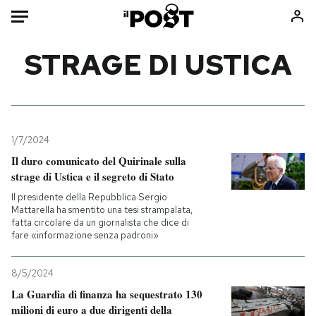
Auto
STRAGE DI USTICA
HOME
Italia
Moda
Mondo
Libri
1/7/2024
Politica
Consumismi
Il duro comunicato del Quirinale sulla
strage di Ustica e il segreto di Stato
Tecnologia
Storie/Idee
Il presidente della Repubblica Sergio
Internet
Ok Boomer!
Mattarella ha smentito una tesi strampalata,
Scienza
Media
fatta circolare da un giornalista che dice di
fare «informazione senza padroni»
Cultura
Europa
Economia
Altrecose
8/5/2024
Sport
Mondiali calcio 2026
La Guardia di finanza ha sequestrato 130
milioni di euro a due dirigenti della