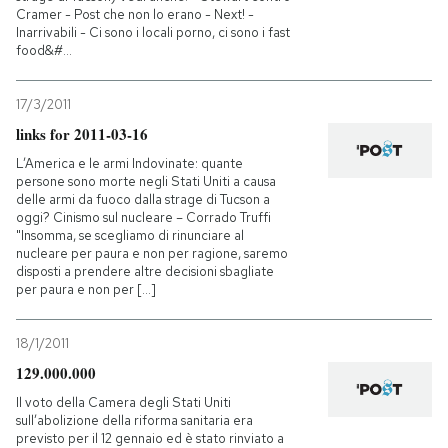
Cramer - Post che non lo erano - Next! -
Inarrivabili - Ci sono i locali porno, ci sono i fast
food&#...
17/3/2011
links for 2011-03-16
L’America e le armi Indovinate: quante
persone sono morte negli Stati Uniti a causa
delle armi da fuoco dalla strage di Tucson a
oggi? Cinismo sul nucleare – Corrado Truffi
"Insomma, se scegliamo di rinunciare al
nucleare per paura e non per ragione, saremo
disposti a prendere altre decisioni sbagliate
per paura e non per [...]
18/1/2011
129.000.000
Il voto della Camera degli Stati Uniti
sull’abolizione della riforma sanitaria era
previsto per il 12 gennaio ed è stato rinviato a