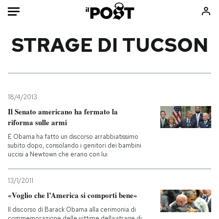
Auto
STRAGE DI TUCSON
HOME
Italia
Moda
Mondo
Libri
18/4/2013
Politica
Consumismi
Il Senato americano ha fermato la
riforma sulle armi
Tecnologia
Storie/Idee
E Obama ha fatto un discorso arrabbiatissimo
Internet
Ok Boomer!
subito dopo, consolando i genitori dei bambini
Scienza
Media
uccisi a Newtown che erano con lui
Cultura
Europa
Economia
Altrecose
13/1/2011
«Voglio che l’America si comporti bene»
Sport
Mondiali calcio 2026
Il discorso di Barack Obama alla cerimonia di
commemorazione delle vittime della strage di