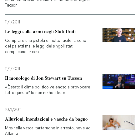
Tucson
PODCAST
11/1/2011
Le leggi sulle armi negli Stati Uniti
NEWSLETTER
Comprare una pistola è molto facile: ci sono
dei paletti ma le leggi dei singoli stati
complicano le cose
I MIEI PREFERITI
11/1/2011
SHOP
Il monologo di Jon Stewart su Tucson
«È stato il clima politico velenoso a provocare
tutto questo? Io non ne ho idea»
CALENDARIO
10/1/2011
AREA PERSONALE
Alluvioni, inondazioni e vasche da bagno
Miss nella vasca, tartarughe in arresto, neve ad
Entra
Atlanta