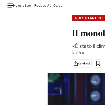
Newsletter
Podcast
Auto
QUESTO ARTICOLO
Il monol
HOME
Italia
Moda
«È stato il cl
Mondo
Libri
idea»
Politica
Consumismi
Tecnologia
Storie/Idee
Condividi
Internet
Ok Boomer!
Scienza
Media
Cultura
Europa
Economia
Altrecose
Sport
Mondiali calcio 2026