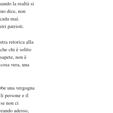
uando la realtà si
uno dice, non
ccada mai.
tri patrioti.
tra retorica alla
che chi è solito
 sapete, non è
 cosa vera, una
ebbe una vergogna
i persone e il
 se non ci
reando adesso,