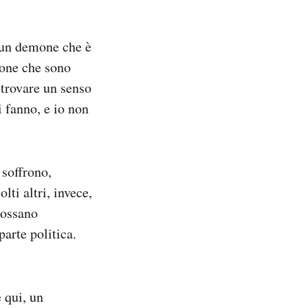
È un demone che è
rsone che sono
 trovare un senso
 fanno, e io non
 soffrono,
ti altri, invece,
possano
parte politica.
 qui, un