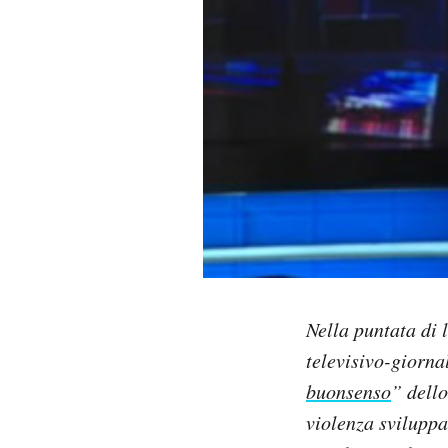
PODCAST
NEWSLETTER
I MIEI PREFERITI
SHOP
CALENDARIO
Nella puntata di 
televisivo-giorna
AREA PERSONALE
buonsenso
” dello
Area Personale
violenza sviluppa
Newsletter