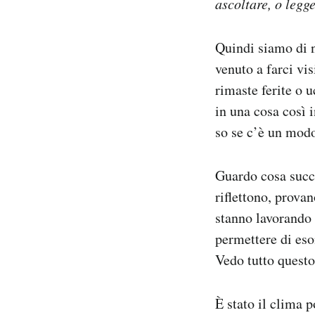
ascoltare, o legg
Notifiche mobile
Regala il Post
Quindi siamo di n
Hai bisogno di aiuto?
venuto a farci vis
Esci
rimaste ferite o 
in una cosa così 
so se c’è un modo
Guardo cosa succed
riflettono, prova
stanno lavorando 
permettere di eson
Vedo tutto questo
È stato il clima 