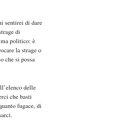
 sentirei di dare
strage di
ima politico: è
ocare la strage o
so che si possa
ll’elenco delle
rci che basti
 quanto fugace, di
arci.