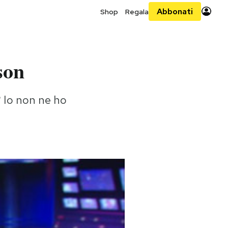
Abbonati
Shop
Regala
son
? Io non ne ho