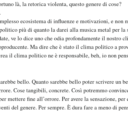
uno là, la retorica violenta, questo genere di cose?
.
plesso ecosistema di influenze e motivazioni, e non mi
politico più di quanto la darei alla musica metal per la 
te, ve lo dice uno che odia profondamente il nostro cl
oproducente. Ma dire che è stato il clima politico a prov
crea il clima politico ne è responsabile, beh, io non pen
arebbe bello. Quanto sarebbe bello poter scrivere un be
rrore. Cose tangibili, concrete. Così potremmo convince
per mettere fine all’orrore. Per avere la sensazione, per
venti del genere. Per sempre. È dura fare a meno di pens