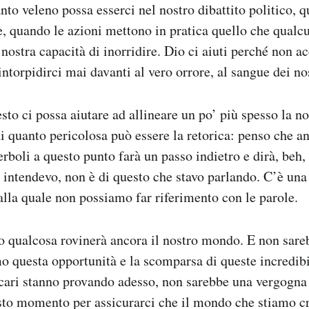
nto veleno possa esserci nel nostro dibattito politico, q
le, quando le azioni mettono in pratica quello che qualc
nostra capacità di inorridire. Dio ci aiuti perché non a
torpidirci mai davanti al vero orrore, al sangue dei nos
to ci possa aiutare ad allineare un po’ più spesso la nos
di quanto pericolosa può essere la retorica: penso che an
erboli a questo punto farà un passo indietro e dirà, beh,
 intendevo, non è di questo che stavo parlando. C’è una
 alla quale non possiamo far riferimento con le parole.
o qualcosa rovinerà ancora il nostro mondo. E non sar
o questa opportunità e la scomparsa di queste incredibil
 cari stanno provando adesso, non sarebbe una vergogna
to momento per assicurarci che il mondo che stiamo c