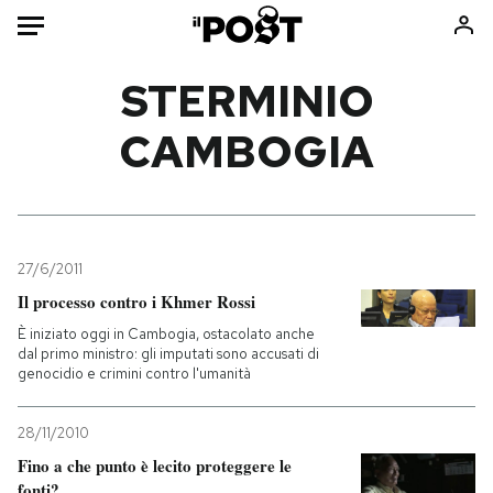
Auto
STERMINIO
CAMBOGIA
HOME
Italia
Moda
Mondo
Libri
Politica
Consumismi
27/6/2011
Tecnologia
Storie/Idee
Il processo contro i Khmer Rossi
Internet
Ok Boomer!
È iniziato oggi in Cambogia, ostacolato anche
Scienza
Media
dal primo ministro: gli imputati sono accusati di
genocidio e crimini contro l'umanità
Cultura
Europa
Economia
Altrecose
28/11/2010
Sport
Mondiali calcio 2026
Fino a che punto è lecito proteggere le
fonti?