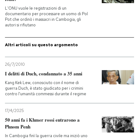
L'ONU vuole le registrazioni di un
PODCAST
documentario per processare un uomo di Pol
Pot che ordinò i massacri in Cambogia, gli
autori si rifiutano
NEWSLETTER
Altri articoli su questo argomento
I MIEI PREFERITI
26/7/2010
I delitti di Duch, condannato a 35 anni
SHOP
Kang Kek Lew, conosciuto con il nome di
guerra Duch, è stato giudicato per i crimini
contro l'umanità commessi durante il regime
CALENDARIO
17/4/2025
AREA PERSONALE
50 anni fa i Khmer rossi entrarono a
Phnom Penh
Entra
In Cambogia finì la guerra civile ma iniziò uno