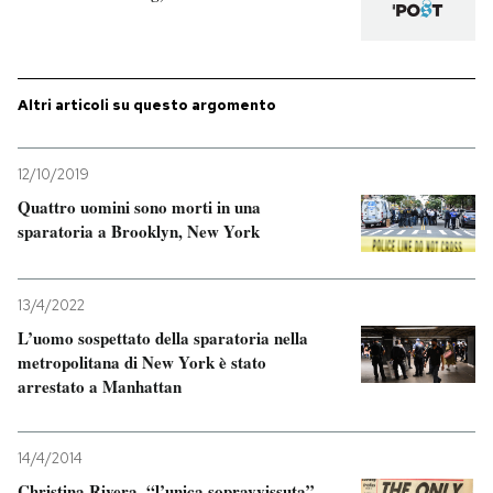
PODCAST
Altri articoli su questo argomento
NEWSLETTER
12/10/2019
I MIEI PREFERITI
Quattro uomini sono morti in una
sparatoria a Brooklyn, New York
SHOP
13/4/2022
CALENDARIO
L’uomo sospettato della sparatoria nella
metropolitana di New York è stato
arrestato a Manhattan
AREA PERSONALE
Entra
14/4/2014
Christina Rivera, “l’unica sopravvissuta”