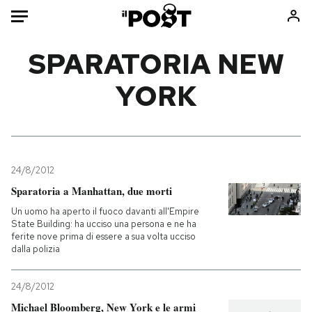
Auto
SPARATORIA NEW
YORK
HOME
Italia
Moda
Mondo
Libri
Politica
Consumismi
24/8/2012
Tecnologia
Storie/Idee
Sparatoria a Manhattan, due morti
Internet
Ok Boomer!
Un uomo ha aperto il fuoco davanti all'Empire
Scienza
Media
State Building: ha ucciso una persona e ne ha
ferite nove prima di essere a sua volta ucciso
Cultura
Europa
dalla polizia
Economia
Altrecose
Sport
Mondiali calcio 2026
24/8/2012
Michael Bloomberg, New York e le armi