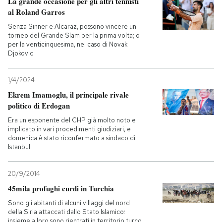
La grande occasione per gli altri tennisti
al Roland Garros
PODCAST
Senza Sinner e Alcaraz, possono vincere un
torneo del Grande Slam per la prima volta; o
per la venticinquesima, nel caso di Novak
NEWSLETTER
Djokovic
1/4/2024
I MIEI PREFERITI
Ekrem Imamoglu, il principale rivale
politico di Erdogan
SHOP
Era un esponente del CHP già molto noto e
implicato in vari procedimenti giudiziari, e
domenica è stato riconfermato a sindaco di
Istanbul
CALENDARIO
20/9/2014
AREA PERSONALE
45mila profughi curdi in Turchia
Sono gli abitanti di alcuni villaggi del nord
Entra
della Siria attaccati dallo Stato Islamico:
insieme a loro sono rientrati in territorio turco