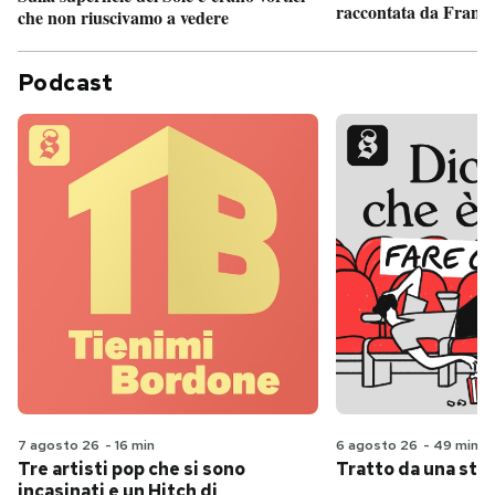
raccontata da France
che non riuscivamo a vedere
Podcast
7 agosto 26
-
16 min
6 agosto 26
-
49 min
Tre artisti pop che si sono
Tratto da una stor
incasinati e un Hitch di