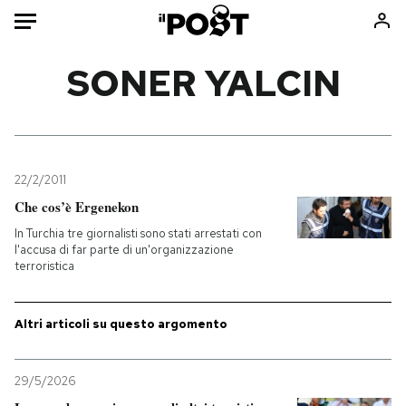
Auto
SONER YALCIN
HOME
Italia
Moda
Mondo
Libri
22/2/2011
Politica
Consumismi
Che cos’è Ergenekon
Tecnologia
Storie/Idee
In Turchia tre giornalisti sono stati arrestati con
l'accusa di far parte di un'organizzazione
Internet
Ok Boomer!
terroristica
Scienza
Media
Cultura
Europa
Altri articoli su questo argomento
Economia
Altrecose
Sport
Mondiali calcio 2026
29/5/2026