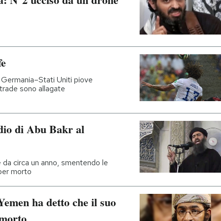
fe
ta Germania–Stati Uniti piove
strade sono allagate
dio di Abu Bakr al
de da circa un anno, smentendo le
 per morto
 Yemen ha detto che il suo
 morto