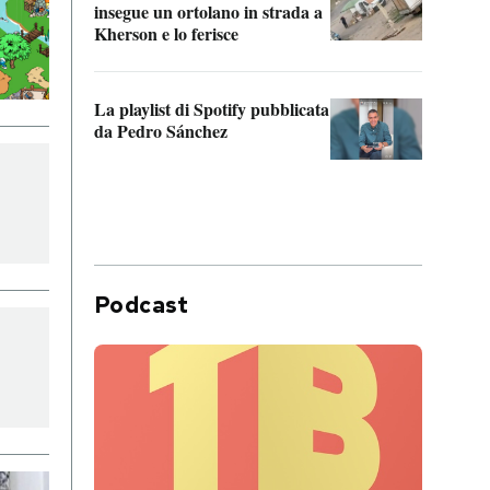
insegue un ortolano in strada a
statun
Kherson e lo ferisce
afric
La playlist di Spotify pubblicata
Quan
da Pedro Sánchez
magli
consi
difen
Podcast