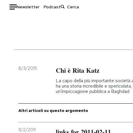
Newsletter
Podcast
Auto
HOME
Italia
Moda
Mondo
Libri
Politica
Consumismi
8/3/2015
Chi è Rita Katz
Tecnologia
Storie/Idee
La capo della più importante società a
Internet
Ok Boomer!
ha una storia incredibile e spericolata
un'impiccagione pubblica a Baghdad
Scienza
Media
Cultura
Europa
Economia
Altrecose
Altri articoli su questo argomento
Sport
Mondiali calcio 2026
11/2/2011
links for 2011-02-11