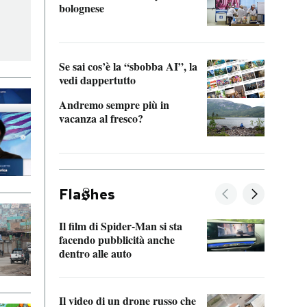
bolognese
Tom 
Se sai cos’è la “sbobba AI”, la
vedi dappertutto
Andremo sempre più in
vacanza al fresco?
Fla
hes
Il film di Spider-Man si sta
La de
facendo pubblicità anche
Franc
dentro alle auto
dello
Il video di un drone russo che
Una 