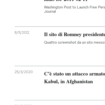
Washington Post to Launch Free Pers
PODCAST
Journal
NEWSLETTER
8/11/2012
Il sito di Romney president
I MIEI PREFERITI
Quattro screenshot da un sito messo o
SHOP
CALENDARIO
25/3/2020
C’è stato un attacco armato
Kabul, in Afghanistan
AREA PERSONALE
Entra