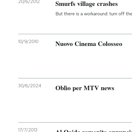
20/6/2012
Smurfs village crashes
But there is a workaround: turn off th
10/9/2010
Nuovo Cinema Colosseo
30/6/2024
Oblìo per MTV news
17/7/2013
Al Qaida yemenita annuncia