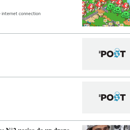
e internet connection
: N°2 ucciso da un drone