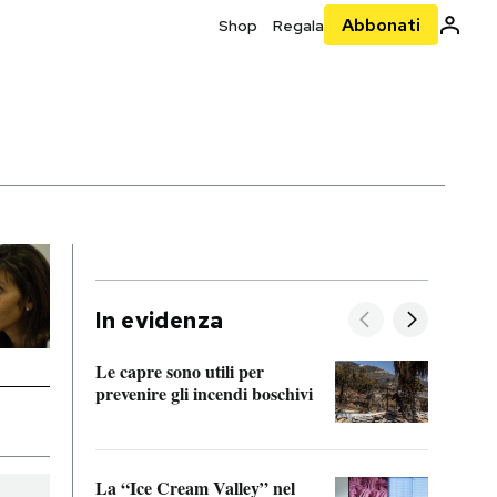
Abbonati
Shop
Regala
In evidenza
Le capre sono utili per
prevenire gli incendi boschivi
Le si
acces
La “Ice Cream Valley” nel
Prepa