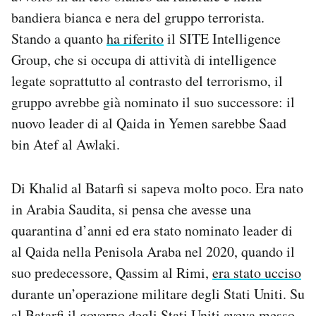
Notifiche mobile
bandiera bianca e nera del gruppo terrorista.
Regala il Post
Stando a quanto
ha riferito
il SITE Intelligence
Hai bisogno di aiuto?
Group, che si occupa di attività di intelligence
Esci
legate soprattutto al contrasto del terrorismo, il
gruppo avrebbe già nominato il suo successore: il
nuovo leader di al Qaida in Yemen sarebbe Saad
bin Atef al Awlaki.
Di Khalid al Batarfi si sapeva molto poco. Era nato
in Arabia Saudita, si pensa che avesse una
quarantina d’anni ed era stato nominato leader di
al Qaida nella Penisola Araba nel 2020, quando il
suo predecessore, Qassim al Rimi,
era stato ucciso
durante un’operazione militare degli Stati Uniti. Su
al Batarfi il governo degli Stati Uniti aveva messo