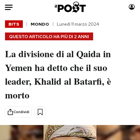
Auto
BITS
MONDO
Lunedì 11 marzo 2024
QUESTO ARTICOLO HA PIÙ DI
2 ANNI
HOME
La divisione di al Qaida in
Italia
Moda
Mondo
Libri
Yemen ha detto che il suo
Politica
Consumismi
leader, Khalid al Batarfi, è
Tecnologia
Storie/Idee
Internet
Ok Boomer!
morto
Scienza
Media
Cultura
Europa
Condividi
Economia
Altrecose
Sport
Mondiali calcio 2026