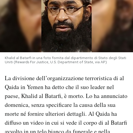
PODCAST
NEWSLETTER
I MIEI PREFERITI
Khalid al Batarfi in una foto fornita dal dipartimento di Stato degli Stati
Uniti (Rewards For Justice, U.S. Department of State, via AP)
SHOP
La divisione dell’organizzazione terroristica di al
Qaida in Yemen ha detto che il suo leader nel
CALENDARIO
paese, Khalid al Batarfi, è morto. Lo ha annunciato
domenica, senza specificare la causa della sua
AREA PERSONALE
morte né fornire ulteriori dettagli. Al Qaida ha
diffuso un video in cui si vede il corpo di al Batarfi
Area Personale
Newsletter
avvolto in un telo bianco da funerale e nella