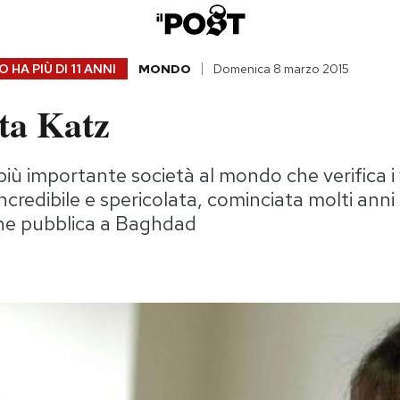
 HA PIÙ DI
11 ANNI
MONDO
Domenica 8 marzo 2015
ta Katz
più importante società al mondo che verifica i 
ncredibile e spericolata, cominciata molti anni
ne pubblica a Baghdad