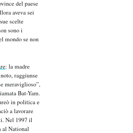
ovince del paese
allora aveva sei
sue scelte
non sono i
 del mondo se non
are
: la madre
 noto, raggiunse
ese meraviglioso”,
 chiamata Bat-Yam.
ureò in politica e
ciò a lavorare
i. Nel 1997 il
a al National