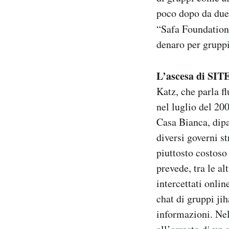
poco dopo da due 
“Safa Foundation
denaro per gruppi 
L’ascesa di SIT
Katz, che parla f
nel luglio del 20
Casa Bianca, dipa
diversi governi st
piuttosto costoso
prevede, tra le al
intercettati onlin
chat di gruppi jih
informazioni. Ne