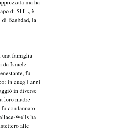
 apprezzata ma ha
capo di SITE, è
 di Baghdad, la
a una famiglia
 da Israele
benestante, fu
co: in quegli anni
raggiò in diverse
 la loro madre
re fu condannato
Wallace-Wells ha
stettero alle