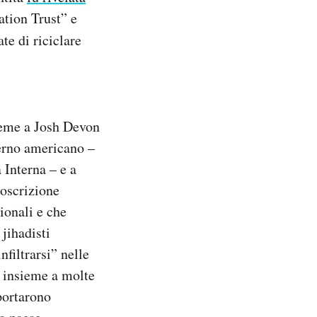
ation Trust” e
te di riciclare
ieme a Josh Devon
verno americano –
 Interna – e a
toscrizione
ionali e che
 jihadisti
nfiltrarsi” nelle
i, insieme a molte
portarono