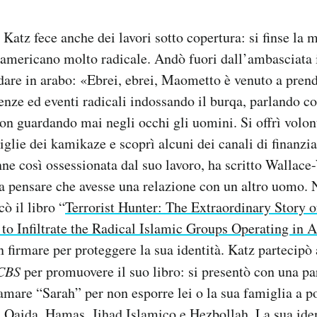
 Katz fece anche dei lavori sotto copertura: si finse la
-americano molto radicale. Andò fuori dall’ambasciata 
are in arabo: «Ebrei, ebrei, Maometto è venuto a prend
enze ed eventi radicali indossando il burqa, parlando co
on guardando mai negli occhi gli uomini. Si offrì volo
miglie dei kamikaze e scoprì alcuni dei canali di finanz
nne così ossessionata dal suo lavoro, ha scritto Wallace-
a pensare che avesse una relazione con un altro uomo. 
ò il libro “
Terrorist Hunter: The Extraordinary Stor
to Infiltrate the Radical Islamic Groups Operating in 
n firmare per proteggere la sua identità. Katz partecipò
CBS
per promuovere il suo libro: si presentò con una pa
iamare “Sarah” per non esporre lei o la sua famiglia a po
l Qaida, Hamas, Jihad Islamico e Hezbollah. La sua ide