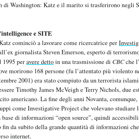
h di Washington: Katz e il marito si trasferirono negli S
l’intelligence e SITE
 Katz cominciò a lavorare come ricercatrice per
Investig
ll’ex giornalista Steven Emerson, esperto di terrorism
el 1995 per
avere detto
in una trasmissione di
CBC
che l’
e morirono 168 persone (fu l’attentato più violento ne
tembre 2001) era stato compiuto da un terrorista islami
 essere Timothy James McVeigh e Terry Nichols, due est
rcito americano. La fine degli anni Novanta, comunque,
ppi come Investigative Project che volevano studiare le
a base di informazioni “open source”, quindi accessibili 
o fin da subito della grande quantità di informazioni che
rso internet.