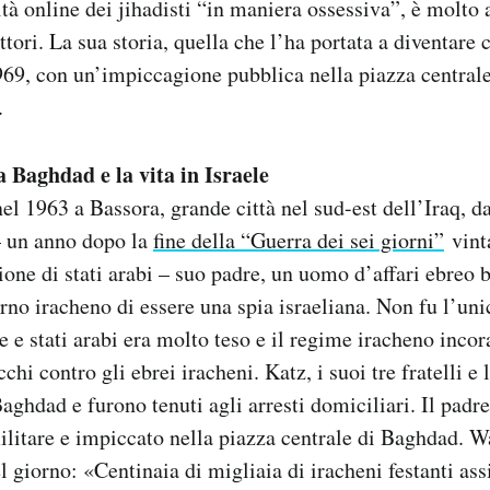
ità online dei jihadisti “in maniera ossessiva”, è molto
tori. La sua storia, quella che l’ha portata a diventare 
69, con un’impiccagione pubblica nella piazza centrale
.
 Baghdad e la vita in Israele
nel 1963 a Bassora, grande città nel sud-est dell’Iraq, d
– un anno dopo la
fine della “Guerra dei sei giorni”
vinta
ione di stati arabi – suo padre, un uomo d’affari ebreo 
rno iracheno di essere una spia israeliana. Non fu l’uni
le e stati arabi era molto teso e il regime iracheno inco
cchi contro gli ebrei iracheni. Katz, i suoi tre fratelli e
Baghdad e furono tenuti agli arresti domiciliari. Il pad
ilitare e impiccato nella piazza centrale di Baghdad. 
l giorno: «Centinaia di migliaia di iracheni festanti assi