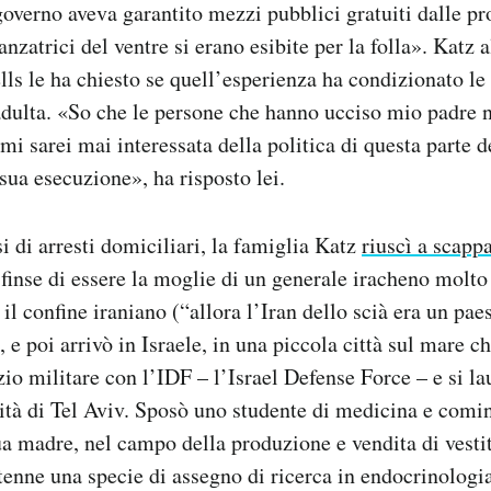
governo aveva garantito mezzi pubblici gratuiti dalle pr
danzatrici del ventre si erano esibite per la folla». Katz 
ls le ha chiesto se quell’esperienza ha condizionato le 
adulta. «So che le persone che hanno ucciso mio padre 
 mi sarei mai interessata della politica di questa parte
 sua esecuzione», ha risposto lei.
 di arresti domiciliari, la famiglia Katz
riuscì a scapp
 finse di essere la moglie di un generale iracheno molto
i il confine iraniano (“allora l’Iran dello scià era un pa
, e poi arrivò in Israele, in una piccola città sul mare
zio militare con l’IDF – l’Israel Defense Force – e si la
sità di Tel Aviv. Sposò uno studente di medicina e comin
ua madre, nel campo della produzione e vendita di vestit
tenne una specie di assegno di ricerca in endocrinologi