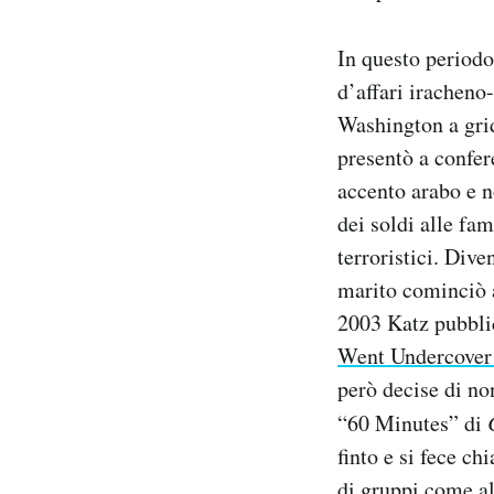
In questo periodo
d’affari iracheno
Washington a grid
presentò a confer
accento arabo e n
dei soldi alle fa
terroristici. Dive
marito cominciò 
2003 Katz pubblic
Went Undercover 
però decise di no
“60 Minutes” di
finto e si fece ch
di gruppi come a