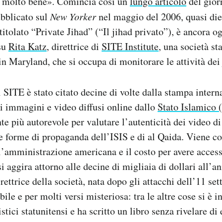
 molto bene». Comincia così un
lungo articolo
del gior
bblicato sul
New Yorker
nel maggio del 2006, quasi diec
titolato “Private Jihad” (“Il jihad privato”), è ancora o
 su
Rita Katz
, direttrice di
SITE Institute
, una società st
in Maryland, che si occupa di monitorare le attività dei 
 SITE è stato citato decine di volte dalla stampa intern
 di immagini e video diffusi online dallo
Stato Islamico 
te più autorevole per valutare l’autenticità dei video di
re forme di propaganda dell’ISIS e di al Qaida. Viene c
’amministrazione americana e il costo per avere access
i aggira attorno alle decine di migliaia di dollari all’a
irettrice della società, nata dopo gli attacchi dell’11 s
bile e per molti versi misteriosa: tra le altre cose si è in
tici statunitensi e ha scritto un libro senza rivelare di 