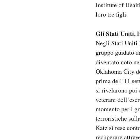
Institute of Healt
loro tre figli.
Gli Stati Uniti, 
Negli Stati Uniti
gruppo guidato da
diventato noto n
Oklahoma City dov
prima dell’11 set
si rivelarono poi
veterani dell’ese
momento per i gru
terroristiche sull
Katz si rese cont
recuperare attrave