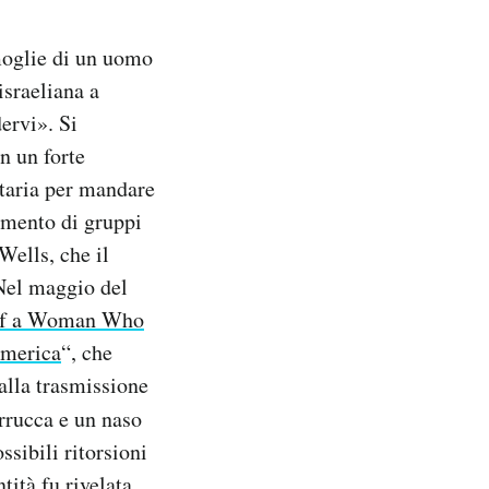
 moglie di un uomo
israeliana a
ervi». Si
n un forte
ntaria per mandare
iamento di gruppi
Wells, che il
Nel maggio del
y of a Woman Who
America
“, che
 alla trasmissione
rrucca e un naso
ssibili ritorsioni
ntità
fu rivelata