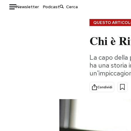
Newsletter
Podcast
Auto
QUESTO ARTICOLO
Chi è Ri
HOME
Italia
Moda
La capo della 
Mondo
Libri
ha una storia i
Politica
Consumismi
un'impiccagio
Tecnologia
Storie/Idee
Internet
Ok Boomer!
Condividi
Scienza
Media
Cultura
Europa
Economia
Altrecose
Sport
Mondiali calcio 2026