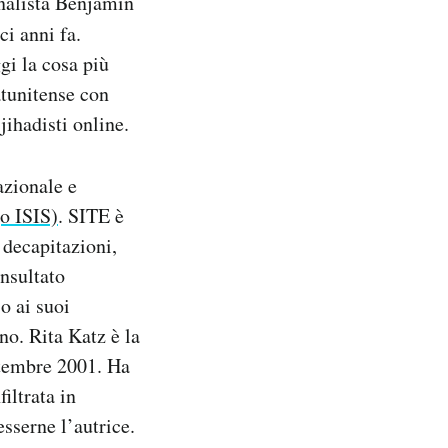
nalista Benjamin
i anni fa.
ggi la cosa più
atunitense con
jihadisti online.
azionale e
(o ISIS)
. SITE è
 decapitazioni,
onsultato
o ai suoi
nno. Rita Katz è la
ettembre 2001. Ha
filtrata in
esserne l’autrice.