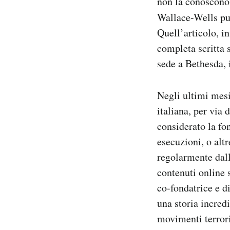
non la conoscono
Notifiche mobile
Wallace-Wells pu
Regala il Post
Quell’articolo, in
Hai bisogno di aiuto?
completa scritta
Esci
sede a Bethesda, 
Negli ultimi mesi
italiana, per via
considerato la fon
esecuzioni, o alt
regolarmente dall
contenuti online s
co-fondatrice e d
una storia incredi
movimenti terroris