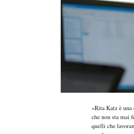
PODCAST
NEWSLETTER
I MIEI PREFERITI
SHOP
CALENDARIO
«Rita Katz è una 
AREA PERSONALE
che non sta mai f
Area Personale
quelli che lavora
Newsletter