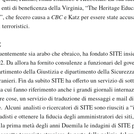
enti di beneficenza della Virginia, “The Heritage Educ
”, che fecero causa a
CBC
e Katz per essere state accusa
terroristici.
E
luentemente sia arabo che ebraico, ha fondato SITE ins
02. Da allora ha fornito consulenze a funzionari del go
rtimento della Giustizia e dipartimento della Sicurezza
ranieri. Fin da subito SITE ha offerto un servizio di sot
 a cui fanno riferimento anche i grandi giornali internaz
tre cose, un servizio di traduzione di messaggi e mail di
e. Alcuni analisti o ricercatori di SITE sono riusciti a “i
adisti e ottenere la fiducia degli amministratori dei sit
lla prima metà degli anni Duemila le indagini di SITE 