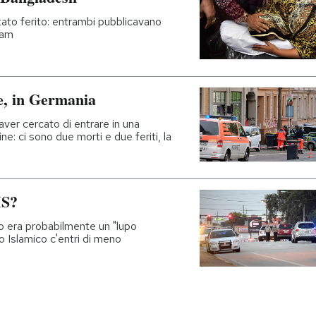
stato ferito: entrambi pubblicavano
slam
le, in Germania
ver cercato di entrare in una
ine: ci sono due morti e due feriti, la
IS?
do era probabilmente un "lupo
to Islamico c'entri di meno