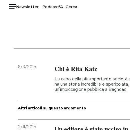
Newsletter
Podcast
Auto
HOME
Italia
Moda
Mondo
Libri
Politica
Consumismi
8/3/2015
Chi è Rita Katz
Tecnologia
Storie/Idee
La capo della più importante società a
Internet
Ok Boomer!
ha una storia incredibile e spericolata
un'impiccagione pubblica a Baghdad
Scienza
Media
Cultura
Europa
Economia
Altrecose
Altri articoli su questo argomento
Sport
Mondiali calcio 2026
2/11/2015
Un editore è stato ucciso i