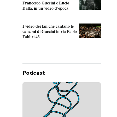
Francesco Guccini e Lucio
“Loco
Dalla, in un video d’epoca
Franc
I video dei fan che cantano le
Il de
canzoni di Guccini in via Paolo
Edoar
Fabbri 43
cappi
Podcast