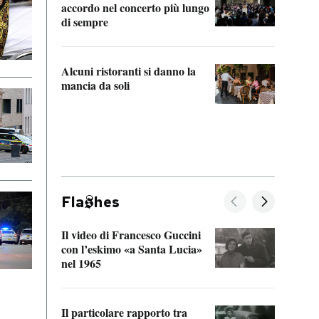
accordo nel concerto più lungo
di sempre
Il ci
parla
Alcuni ristoranti si danno la
nessu
mancia da soli
Fla
hes
Il video di Francesco Guccini
Sulla
con l’eskimo «a Santa Lucia»
vorti
nel 1965
veder
Il particolare rapporto tra
La ve