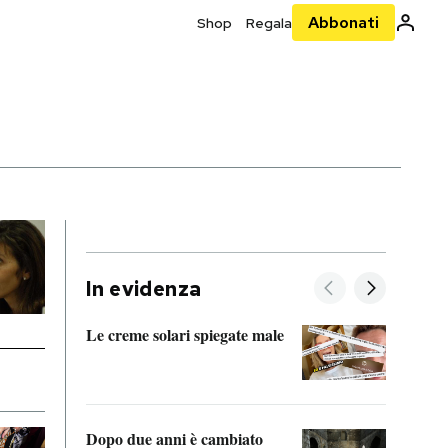
Abbonati
Shop
Regala
In evidenza
Le creme solari spiegate male
FitAc
guerr
Dopo due anni è cambiato
A cos