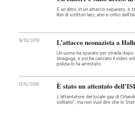
E un altro, in un attacco separato, è 
PODCAST
libri di scrittori laici, atei e critici dell'I
NEWSLETTER
9/10/2019
L’attacco neonazista a Hal
I MIEI PREFERITI
Un uomo ha sparato per strada dopo a
sinagoga, e poi ha caricato il video onl
polizia lo ha arrestato
SHOP
13/6/2016
È stato un attentato dell’IS
CALENDARIO
L'attentatore del locale gay di Orlan
solitario", ma non vuol dire che lo Sta
AREA PERSONALE
Entra