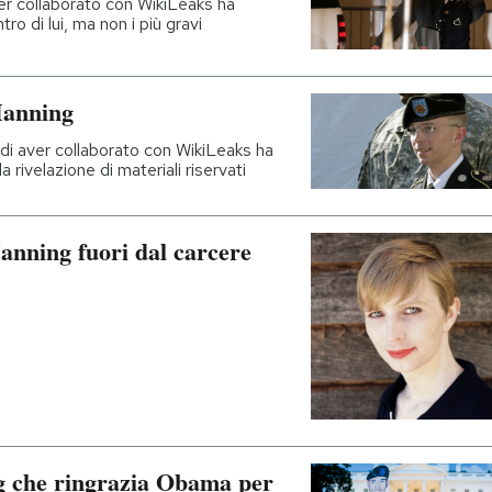
ver collaborato con WikiLeaks ha
o di lui, ma non i più gravi
Manning
o di aver collaborato con WikiLeaks ha
 rivelazione di materiali riservati
anning fuori dal carcere
g che ringrazia Obama per