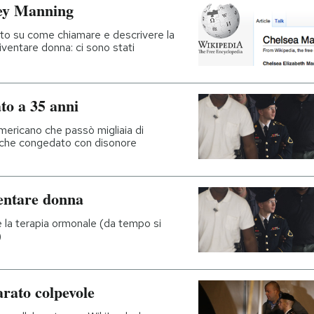
ley Manning
olto su come chiamare e descrivere la
iventare donna: ci sono stati
o a 35 anni
americano che passò migliaia di
nche congedato con disonore
entare donna
e la terapia ormonale (da tempo si
)
arato colpevole