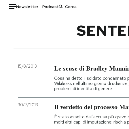
Newsletter
Podcast
Auto
SENTE
HOME
Italia
Moda
Mondo
Libri
Politica
Consumismi
15/8/2013
Le scuse di Bradley Manni
Tecnologia
Storie/Idee
Cosa ha detto il soldato condannato p
Internet
Ok Boomer!
Wikileaks nell'ultimo giorno di udienze,
problemi di identità di genere
Scienza
Media
Cultura
Europa
30/7/2013
Il verdetto del processo M
Economia
Altrecose
Sport
Mondiali calcio 2026
È stato assolto dall'accusa più grave
molti altri capi di imputazione: rischia 