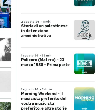
2 agosto 26
-
11 min
Storia di un palestinese
in detenzione
amministrativa
1 agosto 26
-
53 min
Policoro (Matera) – 23
marzo 1988 – Prima parte
1 agosto 26
-
24 min
Morning Weekend – Il
musicista preferito del
vostro musicista
preferito, e altre storie