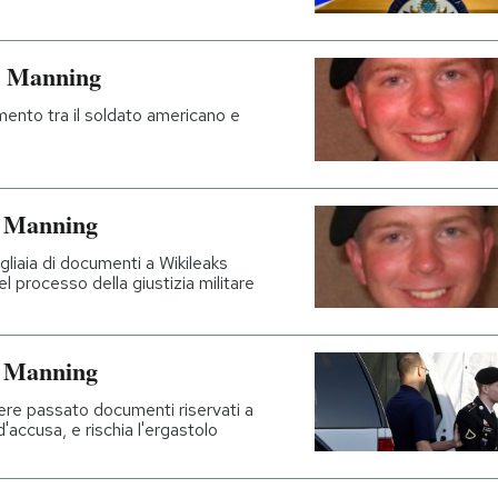
y Manning
ento tra il soldato americano e
ey Manning
gliaia di documenti a Wikileaks
el processo della giustizia militare
ey Manning
vere passato documenti riservati a
'accusa, e rischia l'ergastolo