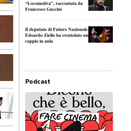
“Locomotiva”, raccontata da
inseg
Francesco Guccini
Khers
Il deputato di Futuro Nazionale
La pl
Edoardo Ziello ha sventolato un
da P
cappio in aula
Podcast