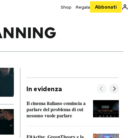
Abbonati
Shop
Regala
ANNING
In evidenza
Il cinema italiano comincia a
A cos
parlare del problema di cui
nessuno vuole parlare
Cosa 
FitActive, GreenTheory e la