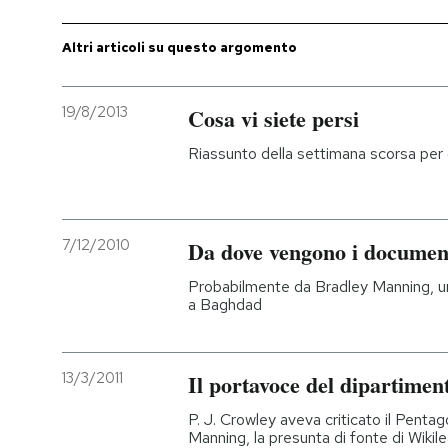
PODCAST
Altri articoli su questo argomento
NEWSLETTER
19/8/2013
Cosa vi siete persi
Riassunto della settimana scorsa per 
I MIEI PREFERITI
SHOP
7/12/2010
Da dove vengono i document
Probabilmente da Bradley Manning, un 
CALENDARIO
a Baghdad
AREA PERSONALE
13/3/2011
Il portavoce del dipartiment
Entra
P. J. Crowley aveva criticato il Penta
Manning, la presunta di fonte di Wikil