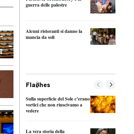
“Odis
guerra delle palestre
Che s
strum
Alcuni ristoranti si danno la
mancia da soli
Fla
hes
Sulla superficie del Sole c’erano
Il fi
vortici che non riuscivamo a
facen
vedere
dentr
La vera storia della
Il vi