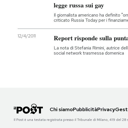
legge russa sui gay
Il giornalista americano ha definito "or
criticato Russia Today per i finanziam
12/4/2011
Report risponde sulla punta
La nota di Stefania Rimini, autrice del
social network trasmessa domenica
Chi siamo
Pubblicità
Privacy
Gesti
Il Post è una testata registrata presso il Tribunale di Milano, 419 del