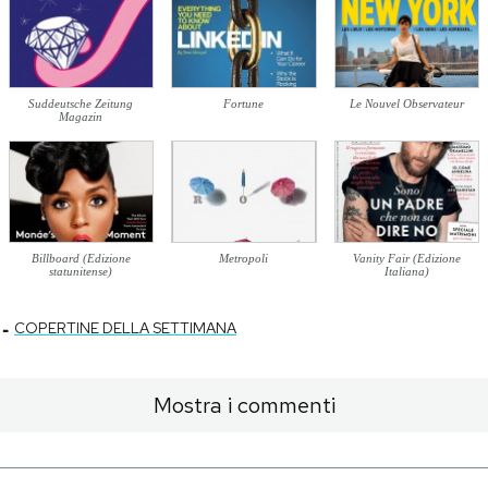
Suddeutsche Zeitung
Fortune
Le Nouvel Observateur
Magazin
Billboard (Edizione
Metropoli
Vanity Fair (Edizione
statunitense)
Italiana)
-
COPERTINE DELLA SETTIMANA
Mostra i commenti