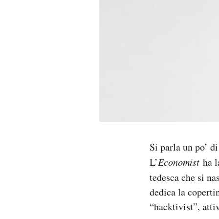
PODCAST
NEWSLETTER
I MIEI PREFERITI
SHOP
Si parla un po’ di
CALENDARIO
L’
Economist
ha l
tedesca che si na
AREA PERSONALE
dedica la coperti
Area Personale
“hacktivist”, atti
Newsletter