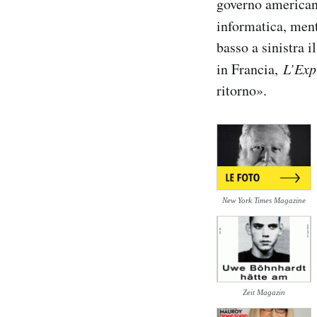
governo america
Notifiche mobile
informatica, men
Regala il Post
basso a sinistra 
Hai bisogno di aiuto?
in Francia,
L’Exp
Esci
ritorno».
New York Times Magazine
Zeit Magazin