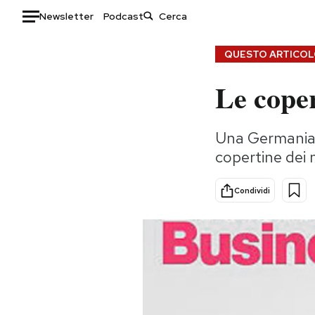
Newsletter
Podcast
Auto
QUESTO ARTICOLO
Le coper
HOME
Italia
Moda
Una Germania ri
Mondo
Libri
copertine dei
Politica
Consumismi
Tecnologia
Storie/Idee
Condividi
Internet
Ok Boomer!
Scienza
Media
Cultura
Europa
Economia
Altrecose
Sport
Mondiali calcio 2026