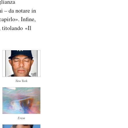
glianza
i – da notare in
apirlo». Infine,
 titolando «Il
New York
Erase