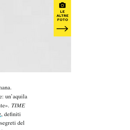
LE
ALTRE
FOTO
mana.
e: un’aquila
nte».
TIME
z
, definiti
 segreti del