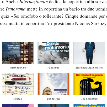
no. Anche
Internazionale
dedica la copertina alla sorve
tre
Panorama
mette in copertina un bacio tra due uomin
il quiz «Sei omofobo o tollerante? Cinque domande per c
ress
mette in copertina l’ex presidente Nicolas Sarkozy,
Internazionale
Panorama
Bloomberg Businessweek
Anorak
Der Spiegel
The Economist