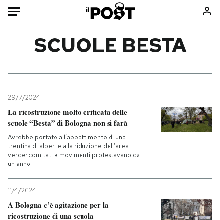
Auto
SCUOLE BESTA
HOME
Italia
Moda
Mondo
Libri
29/7/2024
Politica
Consumismi
La ricostruzione molto criticata delle
scuole “Besta” di Bologna non si farà
Tecnologia
Storie/Idee
Avrebbe portato all’abbattimento di una
Internet
Ok Boomer!
trentina di alberi e alla riduzione dell’area
Scienza
Media
verde: comitati e movimenti protestavano da
un anno
Cultura
Europa
Economia
Altrecose
11/4/2024
Sport
Mondiali calcio 2026
A Bologna c’è agitazione per la
ricostruzione di una scuola