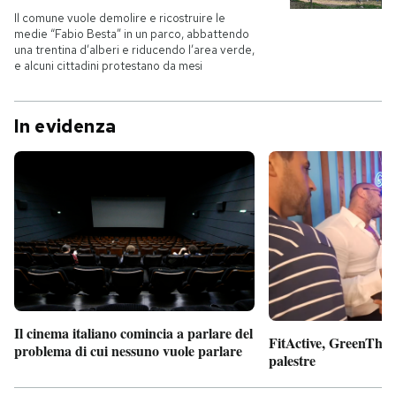
Il comune vuole demolire e ricostruire le
medie “Fabio Besta” in un parco, abbattendo
PODCAST
una trentina d’alberi e riducendo l’area verde,
e alcuni cittadini protestano da mesi
NEWSLETTER
In evidenza
I MIEI PREFERITI
SHOP
CALENDARIO
AREA PERSONALE
Il cinema italiano comincia a parlare del
FitActive, GreenTheor
problema di cui nessuno vuole parlare
palestre
Entra